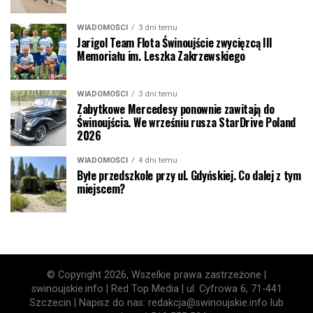
WIADOMOŚCI
3 dni temu
Jarigol Team Flota Świnoujście zwycięzcą III
Memoriału im. Leszka Zakrzewskiego
WIADOMOŚCI
3 dni temu
Zabytkowe Mercedesy ponownie zawitają do
Świnoujścia. We wrześniu rusza StarDrive Poland
2026
WIADOMOŚCI
4 dni temu
Byłe przedszkole przy ul. Gdyńskiej. Co dalej z tym
miejscem?
© Copyright 2026, Wszelkie prawa zastrzeżone |
swinoujskie.info | Red Top Media | ul. Cyfrowa 6, 71-441
Szczecin | Napisz do nas: redakcja@swinoujskie.info lub