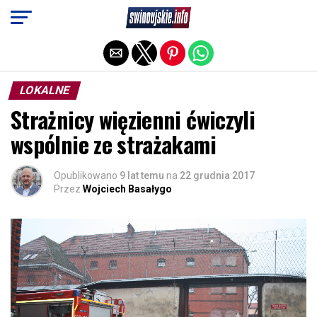
Exit mobile version
LOKALNE
Strażnicy więzienni ćwiczyli
wspólnie ze strażakami
Opublikowano
9 lat temu
na
22 grudnia 2017
Przez
Wojciech Basałygo