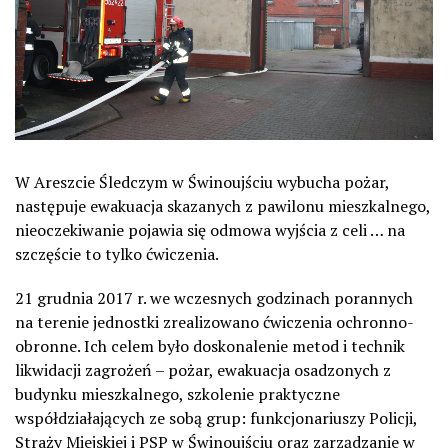
W Areszcie Śledczym w Świnoujściu wybucha pożar,
następuje ewakuacja skazanych z pawilonu mieszkalnego,
nieoczekiwanie pojawia się odmowa wyjścia z celi … na
szczęście to tylko ćwiczenia.
21 grudnia 2017 r. we wczesnych godzinach porannych
na terenie jednostki zrealizowano ćwiczenia ochronno-
obronne. Ich celem było doskonalenie metod i technik
likwidacji zagrożeń – pożar, ewakuacja osadzonych z
budynku mieszkalnego, szkolenie praktyczne
współdziałających ze sobą grup: funkcjonariuszy Policji,
Straży Miejskiej i PSP w Świnoujściu oraz zarządzanie w