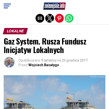
Exit mobile version
LOKALNE
Gaz System. Rusza Fundusz
Inicjatyw Lokalnych
Opublikowano
9 lat temu
na
23 grudnia 2017
Przez
Wojciech Basałygo