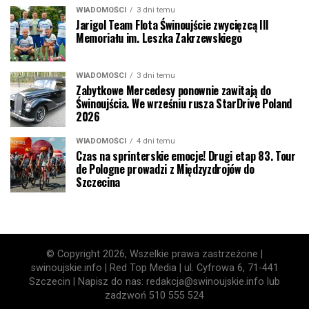
WIADOMOŚCI
3 dni temu
Jarigol Team Flota Świnoujście zwycięzcą III
Memoriału im. Leszka Zakrzewskiego
WIADOMOŚCI
3 dni temu
Zabytkowe Mercedesy ponownie zawitają do
Świnoujścia. We wrześniu rusza StarDrive Poland
2026
WIADOMOŚCI
4 dni temu
Czas na sprinterskie emocje! Drugi etap 83. Tour
de Pologne prowadzi z Międzyzdrojów do
Szczecina
© Copyright 2026, Wszelkie prawa zastrzeżone |
swinoujskie.info | Red Top Media | ul. Cyfrowa 6, 71-441
Szczecin | Napisz do nas: redakcja@swinoujskie.info lub
zadzwoń 510 555 524