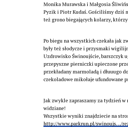
Monika Murawska i Małgosia Śliwińsk
Pyzik i Piotr Kudaś. Gościliśmy dziś
też grono biegających kolarzy, którzy
Po biegu na wszystkich czekała jak zw
były też słodycze i przysmaki wigili
Uzdrowisko Świnoujście, barszczyk u
przepyszne pierniczki upieczone prze
przekładany marmoladą i dłuuugo do
czekoladowe mikołaje ufundowane pr
Jak zwykle zapraszamy za tydzień w
widziane!
Wszystkie wyniki znajdziecie na stro
http://www.parkrun.pl/swinoujs…/rez