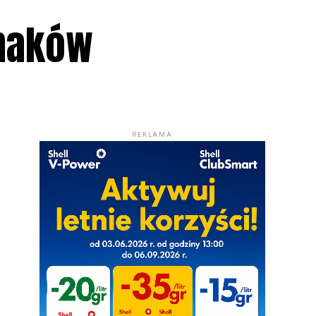
smaków
REKLAMA