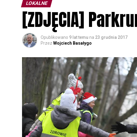
LOKALNE
[ZDJĘCIA] Parkr
Opublikowano
9 lat temu
na
23 grudnia 2017
Przez
Wojciech Basałygo