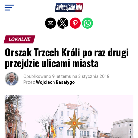
Exit mobile version
LOKALNE
Orszak Trzech Króli po raz drugi
przejdzie ulicami miasta
Opublikowano
9 lat temu
na
3 stycznia 2018
Przez
Wojciech Basałygo