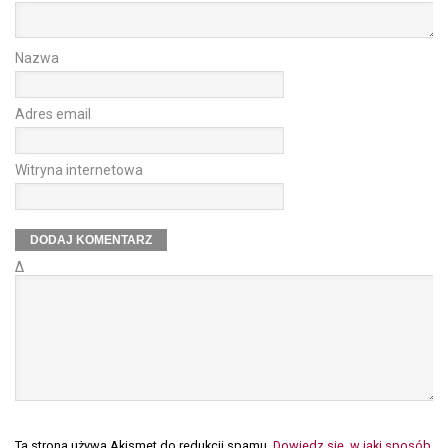
Nazwa
Adres email
Witryna internetowa
Δ
Ta strona używa Akismet do redukcji spamu.
Dowiedz się, w jaki sposób