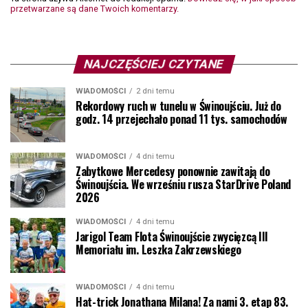
przetwarzane są dane Twoich komentarzy.
NAJCZĘŚCIEJ CZYTANE
WIADOMOŚCI
2 dni temu
Rekordowy ruch w tunelu w Świnoujściu. Już do
godz. 14 przejechało ponad 11 tys. samochodów
WIADOMOŚCI
4 dni temu
Zabytkowe Mercedesy ponownie zawitają do
Świnoujścia. We wrześniu rusza StarDrive Poland
2026
WIADOMOŚCI
4 dni temu
Jarigol Team Flota Świnoujście zwycięzcą III
Memoriału im. Leszka Zakrzewskiego
WIADOMOŚCI
4 dni temu
Hat-trick Jonathana Milana! Za nami 3. etap 83.