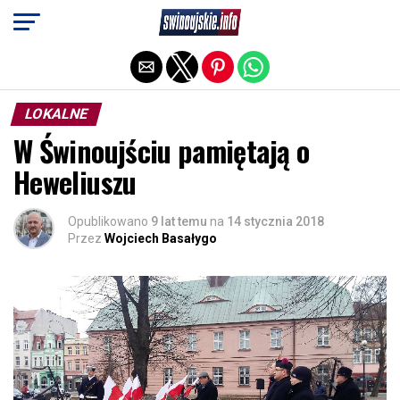
Exit mobile version
LOKALNE
W Świnoujściu pamiętają o
Heweliuszu
Opublikowano
9 lat temu
na
14 stycznia 2018
Przez
Wojciech Basałygo