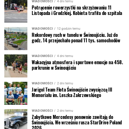
WIADOMOŚCI
4 dni temu
Potrącenie rowerzystki na skrzyżowaniu 11
Listopada i Grodzkiej. Kobieta trafiła do szpitala
WIADOMOŚCI
12 godzin temu
Rekordowy ruch w tunelu w Świnoujściu. Już do
godz. 14 przejechało ponad 11 tys. samochodów
WIADOMOŚCI
4 dni temu
Wakacyjna atmosfera i sportowe emocje na 458.
parkrunie w Świnoujściu
WIADOMOŚCI
2 dni temu
Jarigol Team Flota Świnoujście zwycięzcą III
Memoriału im. Leszka Zakrzewskiego
WIADOMOŚCI
2 dni temu
Zabytkowe Mercedesy ponownie zawitają do
Świnoujścia. We wrześniu rusza StarDrive Poland
2026