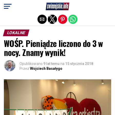
Exit mobile version
LOKALNE
WOŚP. Pieniądze liczono do 3 w
nocy. Znamy wynik!
Opublikowano
9 lat temu
na
15 stycznia 2018
Przez
Wojciech Basałygo