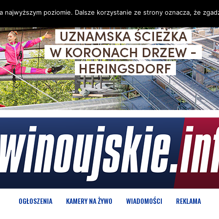
na najwyższym poziomie. Dalsze korzystanie ze strony oznacza, że zgadz
OGŁOSZENIA
KAMERY NA ŻYWO
WIADOMOŚCI
REKLAMA