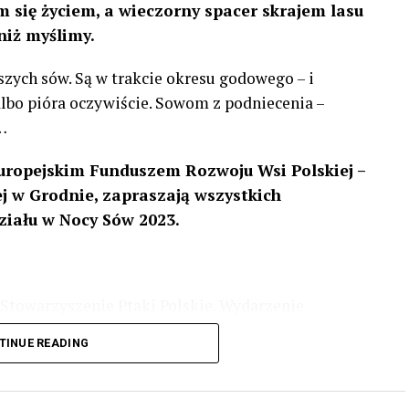
 się życiem, a wieczorny spacer skrajem lasu
niż myślimy.
szych sów. Są w trakcie okresu godowego – i
 albo pióra oczywiście. Sowom z podniecenia –
…
uropejskim Funduszem Rozwoju Wsi Polskiej –
 w Grodnie, zapraszają wszystkich
ziału w Nocy Sów 2023.
Stowarzyszenie Ptaki Polskie. Wydarzenie
3 r
. wg harmonogramu przedstawionego na
TINUE READING
iologii i zwyczajach sów, wystawy, quizy
w w terenie – w wybranych punktach terenowych