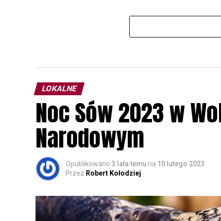
LOKALNE
Noc Sów 2023 w Wo
Narodowym
Opublikowano
3 lata temu
na
10 lutego 2023
Przez
Robert Kołodziej