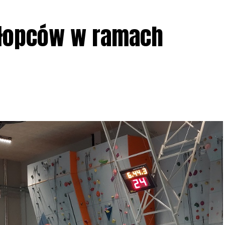
ziału w Akcji, włączenia się w aktywne
hłopców w ramach
iadczeń przy grillu.
Na wydarzenie obowiązują