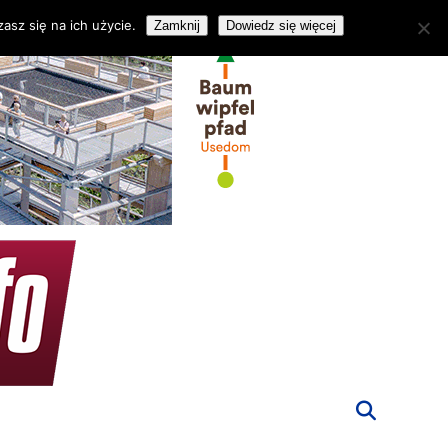
asz się na ich użycie.
Zamknij
Dowiedz się więcej