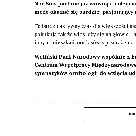
Noc Sów pachnie już wiosną i budzącym
może okazać się bardziej pasjonujący 
To bardzo aktywny czas dla większości na
pohukują tak że włos jeży się na głowie –
innym mieszkańcom lasów z przerażenia
Woliński Park Narodowy wspólnie z E
Centrum Współpracy Międzynarodowej
sympatyków ornitologii do wzięcia ud
Koordynatorem Ogólnopolskim Akcji jest 
odbędzie się w dniach
24 i 25 lutego 202
CON
plakacie. W programie m. in. prelekcja o b
przyrodnicze o sowach, nasłuchiwania só
parku.