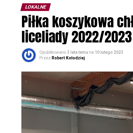
LOKALNE
Wszystkich uczestników zapraszamy do ud
Piłka koszykowa c
rozpoznawanie głosów sów i wymianę dośw
zapisy.
liceliady 2022/2023
Opublikowano
3 lata temu
na
10 lutego 2023
Przez
Robert Kołodziej