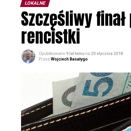
LOKALNE
Szczęśliwy finał
rencistki
Opublikowano
9 lat temu
na
20 stycznia 2018
Przez
Wojciech Basałygo