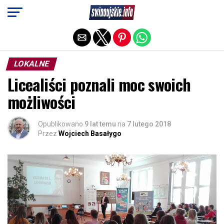
Exit mobile version
LOKALNE
Licealiści poznali moc swoich
możliwości
Opublikowano
9 lat temu
na
7 lutego 2018
Przez
Wojciech Basałygo