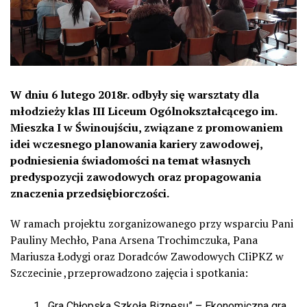
W dniu 6 lutego 2018r. odbyły się warsztaty dla
młodzieży klas III Liceum Ogólnokształcącego im.
Mieszka I w Świnoujściu, związane z promowaniem
idei wczesnego planowania kariery zawodowej,
podniesienia świadomości na temat własnych
predyspozycji zawodowych oraz propagowania
znaczenia przedsiębiorczości.
W ramach projektu zorganizowanego przy wsparciu Pani
Pauliny Mechło, Pana Arsena Trochimczuka, Pana
Mariusza Łodygi oraz Doradców Zawodowych CIiPKZ w
Szczecinie ,przeprowadzono zajęcia i spotkania:
„Gra Chłopska Szkoła Biznesu” – Ekonomiczna gra