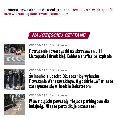
Ta strona używa Akismet do redukcji spamu.
Dowiedz się, w jaki sposób
przetwarzane są dane Twoich komentarzy.
NAJCZĘŚCIEJ CZYTANE
WIADOMOŚCI
3 dni temu
Potrącenie rowerzystki na skrzyżowaniu 11
Listopada i Grodzkiej. Kobieta trafiła do szpitala
WIADOMOŚCI
5 dni temu
Świnoujście uczciło 82. rocznicę wybuchu
Powstania Warszawskiego. O godzinie „W” miasto
zatrzymało się w hołdzie Bohaterom
WIADOMOŚCI
4 dni temu
W Świnoujściu powstają miejsca parkingowe dla
hulajnóg. Miasto porządkuje przestrzeń