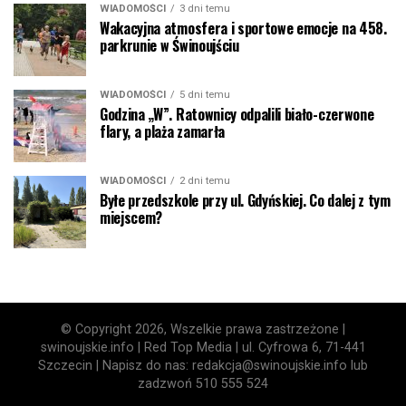
WIADOMOŚCI
3 dni temu
Wakacyjna atmosfera i sportowe emocje na 458.
parkrunie w Świnoujściu
WIADOMOŚCI
5 dni temu
Godzina „W”. Ratownicy odpalili biało-czerwone
flary, a plaża zamarła
WIADOMOŚCI
2 dni temu
Byłe przedszkole przy ul. Gdyńskiej. Co dalej z tym
miejscem?
© Copyright 2026, Wszelkie prawa zastrzeżone |
swinoujskie.info | Red Top Media | ul. Cyfrowa 6, 71-441
Szczecin | Napisz do nas: redakcja@swinoujskie.info lub
zadzwoń 510 555 524