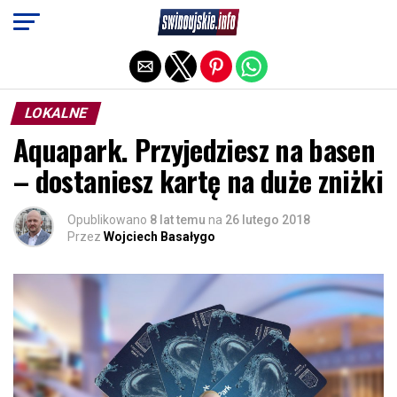
Exit mobile version
LOKALNE
Aquapark. Przyjedziesz na basen
– dostaniesz kartę na duże zniżki
Opublikowano
8 lat temu
na
26 lutego 2018
Przez
Wojciech Basałygo