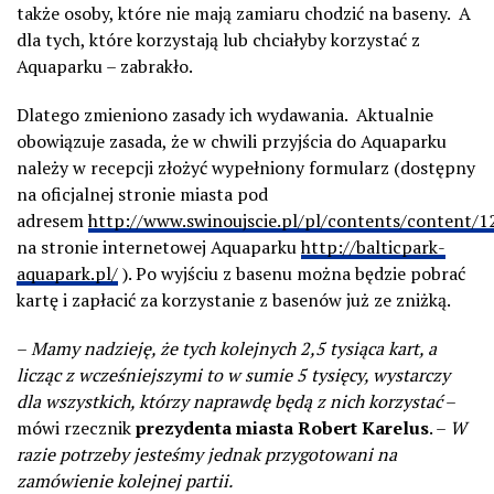
także osoby, które nie mają zamiaru chodzić na baseny. A
dla tych, które korzystają lub chciałyby korzystać z
Aquaparku – zabrakło.
Dlatego zmieniono zasady ich wydawania. Aktualnie
obowiązuje zasada, że w chwili przyjścia do Aquaparku
należy w recepcji złożyć wypełniony formularz (dostępny
na oficjalnej stronie miasta pod
adresem
http://www.swinoujscie.pl/pl/contents/content/
na stronie internetowej Aquaparku
http://balticpark-
aquapark.pl/
). Po wyjściu z basenu można będzie pobrać
kartę i zapłacić za korzystanie z basenów już ze zniżką.
–
Mamy nadzieję, że tych kolejnych 2,5 tysiąca kart, a
licząc z wcześniejszymi to w sumie 5 tysięcy, wystarczy
dla wszystkich, którzy naprawdę będą z nich korzystać
–
mówi rzecznik
prezydenta miasta Robert Karelus
. –
W
razie potrzeby jesteśmy jednak przygotowani na
zamówienie kolejnej partii.