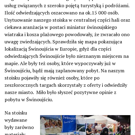
usług związanych z szeroko pojętą turystyką i podróżami.
Ilość odwiedzających oszacowano na ok.15 000 osób.
Usytuowanie naszego stoiska w centralnej części hali oraz
ciekawa aranżacja w postaci miniatur świnoujskiego
wiatraka i kosza plażowego powodowały, że zwracało ono
uwagę zwiedzających. Sprawdziła się mapa pokazująca
lokalizacją Świnoujścia w Europie, gdyż dla części
odwiedzających Świnoujście było nieznanym miejscem na
mapie. Ale były też osoby, które wypoczywały już w
Świnoujściu, bądź mają zaplanowany pobyt. Na naszym
stoisku pojawiły się również osoby, które po
zeszłorocznych targach skorzystały z oferty i odwiedziły
nasze miasto. Miło było słyszeć pozytywne opinie z
pobytu w Świnoujściu.
Na stoisku
wydawane
były zarówno
materiały