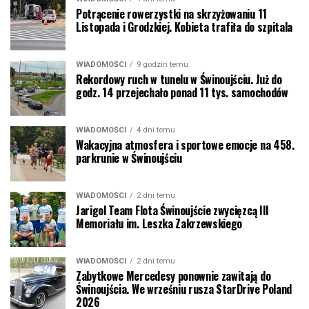
Potrącenie rowerzystki na skrzyżowaniu 11
Listopada i Grodzkiej. Kobieta trafiła do szpitala
WIADOMOŚCI
9 godzin temu
Rekordowy ruch w tunelu w Świnoujściu. Już do
godz. 14 przejechało ponad 11 tys. samochodów
WIADOMOŚCI
4 dni temu
Wakacyjna atmosfera i sportowe emocje na 458.
parkrunie w Świnoujściu
WIADOMOŚCI
2 dni temu
Jarigol Team Flota Świnoujście zwycięzcą III
Memoriału im. Leszka Zakrzewskiego
WIADOMOŚCI
2 dni temu
Zabytkowe Mercedesy ponownie zawitają do
Świnoujścia. We wrześniu rusza StarDrive Poland
2026