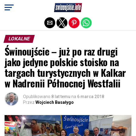
Exit mobile version
LOKALNE
Świnoujście – już po raz drugi
jako jedyne polskie stoisko na
targach turystycznych w Kalkar
w Nadrenii Północnej Westfalii
Opublikowano
8 lat temu
na
6 marca 2018
Przez
Wojciech Basałygo