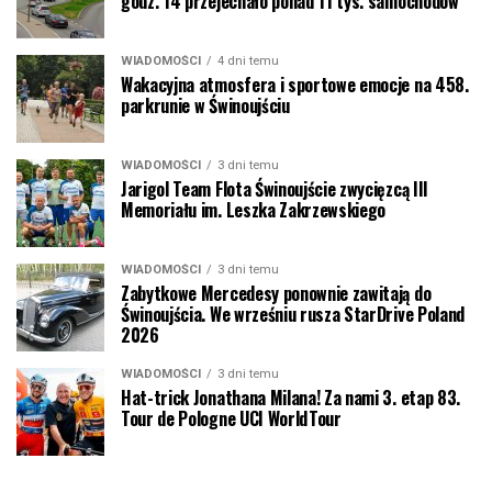
godz. 14 przejechało ponad 11 tys. samochodów
WIADOMOŚCI
4 dni temu
Wakacyjna atmosfera i sportowe emocje na 458.
parkrunie w Świnoujściu
WIADOMOŚCI
3 dni temu
Jarigol Team Flota Świnoujście zwycięzcą III
Memoriału im. Leszka Zakrzewskiego
WIADOMOŚCI
3 dni temu
Zabytkowe Mercedesy ponownie zawitają do
Świnoujścia. We wrześniu rusza StarDrive Poland
2026
WIADOMOŚCI
3 dni temu
Hat-trick Jonathana Milana! Za nami 3. etap 83.
Tour de Pologne UCI WorldTour