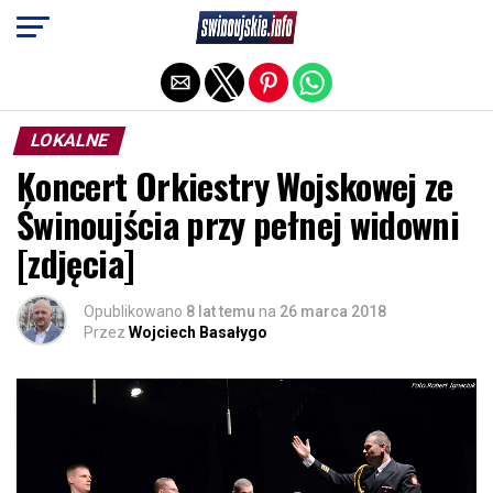
Exit mobile version
LOKALNE
Koncert Orkiestry Wojskowej ze
Świnoujścia przy pełnej widowni
[zdjęcia]
Opublikowano
8 lat temu
na
26 marca 2018
Przez
Wojciech Basałygo