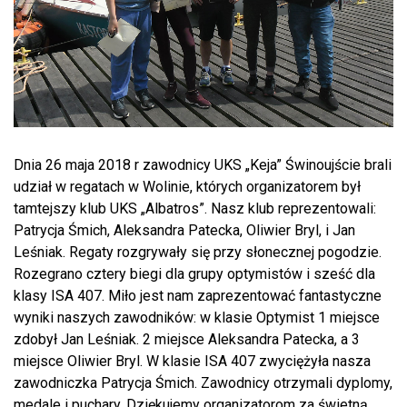
Dnia 26 maja 2018 r zawodnicy UKS „Keja” Świnoujście brali
udział w regatach w Wolinie, których organizatorem był
tamtejszy klub UKS „Albatros”. Nasz klub reprezentowali:
Patrycja Śmich, Aleksandra Patecka, Oliwier Bryl, i Jan
Leśniak. Regaty rozgrywały się przy słonecznej pogodzie.
Rozegrano cztery biegi dla grupy optymistów i sześć dla
klasy ISA 407. Miło jest nam zaprezentować fantastyczne
wyniki naszych zawodników: w klasie Optymist 1 miejsce
zdobył Jan Leśniak. 2 miejsce Aleksandra Patecka, a 3
miejsce Oliwier Bryl. W klasie ISA 407 zwyciężyła nasza
zawodniczka Patrycja Śmich. Zawodnicy otrzymali dyplomy,
medale i puchary. Dziękujemy organizatorom za świetną