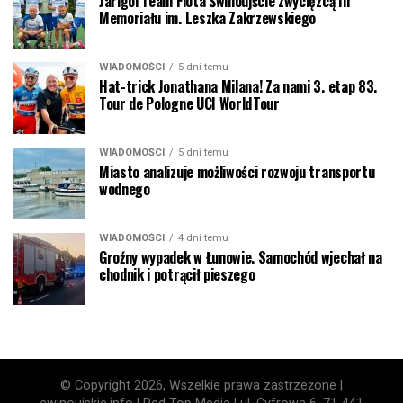
Jarigol Team Flota Świnoujście zwycięzcą III
Memoriału im. Leszka Zakrzewskiego
WIADOMOŚCI
5 dni temu
Hat-trick Jonathana Milana! Za nami 3. etap 83.
Tour de Pologne UCI WorldTour
WIADOMOŚCI
5 dni temu
Miasto analizuje możliwości rozwoju transportu
wodnego
WIADOMOŚCI
4 dni temu
Groźny wypadek w Łunowie. Samochód wjechał na
chodnik i potrącił pieszego
© Copyright 2026, Wszelkie prawa zastrzeżone |