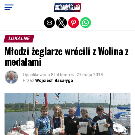
Exit mobile version
LOKALNE
Młodzi żeglarze wrócili z Wolina z
medalami
Opublikowano
8 lat temu
na
27 maja 2018
Przez
Wojciech Basałygo