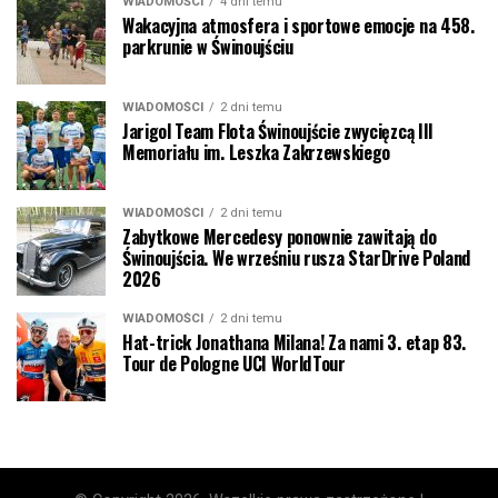
WIADOMOŚCI
4 dni temu
Wakacyjna atmosfera i sportowe emocje na 458.
parkrunie w Świnoujściu
WIADOMOŚCI
2 dni temu
Jarigol Team Flota Świnoujście zwycięzcą III
Memoriału im. Leszka Zakrzewskiego
WIADOMOŚCI
2 dni temu
Zabytkowe Mercedesy ponownie zawitają do
Świnoujścia. We wrześniu rusza StarDrive Poland
2026
WIADOMOŚCI
2 dni temu
Hat-trick Jonathana Milana! Za nami 3. etap 83.
Tour de Pologne UCI WorldTour