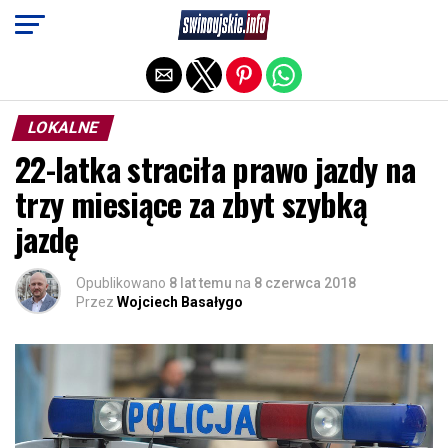
Exit mobile version
LOKALNE
22-latka straciła prawo jazdy na
trzy miesiące za zbyt szybką
jazdę
Opublikowano
8 lat temu
na
8 czerwca 2018
Przez
Wojciech Basałygo