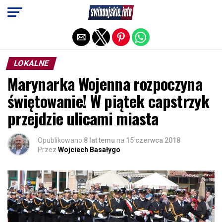
Exit mobile version
LOKALNE
Marynarka Wojenna rozpoczyna
świętowanie! W piątek capstrzyk
przejdzie ulicami miasta
Opublikowano
8 lat temu
na
15 czerwca 2018
Przez
Wojciech Basałygo