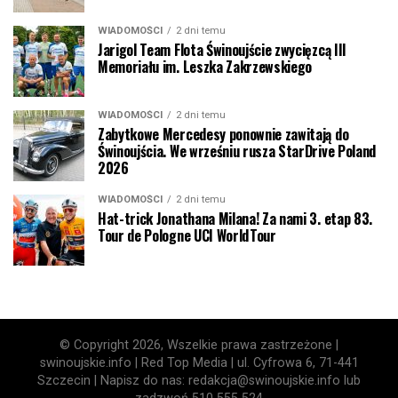
WIADOMOŚCI
2 dni temu
Jarigol Team Flota Świnoujście zwycięzcą III
Memoriału im. Leszka Zakrzewskiego
WIADOMOŚCI
2 dni temu
Zabytkowe Mercedesy ponownie zawitają do
Świnoujścia. We wrześniu rusza StarDrive Poland
2026
WIADOMOŚCI
2 dni temu
Hat-trick Jonathana Milana! Za nami 3. etap 83.
Tour de Pologne UCI WorldTour
© Copyright 2026, Wszelkie prawa zastrzeżone |
swinoujskie.info | Red Top Media | ul. Cyfrowa 6, 71-441
Szczecin | Napisz do nas: redakcja@swinoujskie.info lub