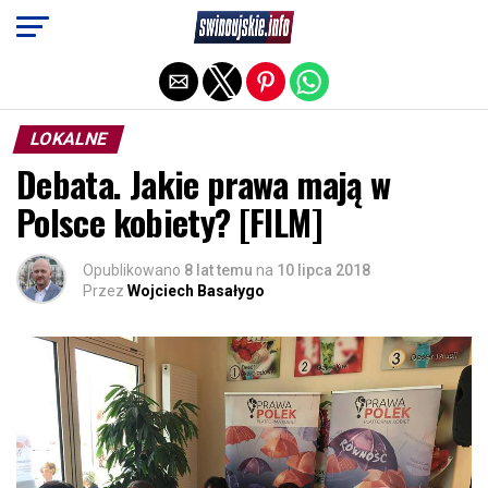
Exit mobile version
LOKALNE
Debata. Jakie prawa mają w
Polsce kobiety? [FILM]
Opublikowano
8 lat temu
na
10 lipca 2018
Przez
Wojciech Basałygo