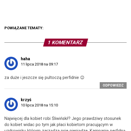
POWIĄZANE TEMATY:
1 KOMENTARZ
haha
11 lipca 2018 na 09:17
za duże i jeszcze się pultoczą perfidnie 😉
ODPOWIEDZ
krzyś
10 lipca 2018 na 15:10
Najwięcej dla kobiet robi Śliwiński!? Jego prawdziwy stosunek
do kobiet widac po tym jak płaci kobietom pracującym w
uzdrowisku którym zarządza psie pieniądze. Kampanię perfidną