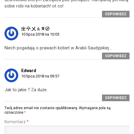
sobie robi na kobietach! ot co!
ODPOWIEDZ
㞢 㐃 㐅 ㄠ ᘝ 〄
10 lipca 2018 na 10:05
Niech pogadają o prawach kobiet w Arabii Saudyjskiej…
ODPOWIEDZ
Edward
10 lipca 2018 na 09:57
Jak to jakie ? Za duże.
ODPOWIEDZ
Twój adres email nie zostanie opublikowany.
Wymagane pola są
oznaczone
*
Komentarz
*