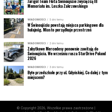
Jarigol Team Flota Świnoujście zwycięzcą III
Memoriału im. Leszka Zakrzewskiego
WIADOMOŚCI
5 dni temu
W Świnoujściu powstają miejsca parkingowe dla
hulajnóg. Miasto porządkuje przestrzeń
WIADOMOŚCI
2 dni temu
Zabytkowe Mercedesy ponownie zawitają do
Świnoujścia. We wrześniu rusza StarDrive Poland
2026
WIADOMOŚCI
3 dni temu
Byłe przedszkole przy ul. Gdyńskiej. Co dalej z tym
miejscem?
© Copyright 2026, Wszelkie prawa zastrzeżone |