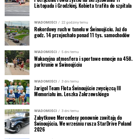
Listopada i Grodzkiej. Kobieta trafiła do szpitala
WIADOMOŚCI
22 godziny temu
Rekordowy ruch w tunelu w Świnoujściu. Już do
godz. 14 przejechało ponad 11 tys. samochodów
WIADOMOŚCI
5 dni temu
Wakacyjna atmosfera i sportowe emocje na 458.
parkrunie w Świnoujściu
WIADOMOŚCI
3 dni temu
Jarigol Team Flota Świnoujście zwycięzcą III
Memoriału im. Leszka Zakrzewskiego
WIADOMOŚCI
3 dni temu
Zabytkowe Mercedesy ponownie zawitają do
Świnoujścia. We wrześniu rusza StarDrive Poland
2026