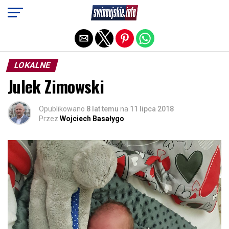
Exit mobile version
LOKALNE
Julek Zimowski
Opublikowano
8 lat temu
na
11 lipca 2018
Przez
Wojciech Basałygo