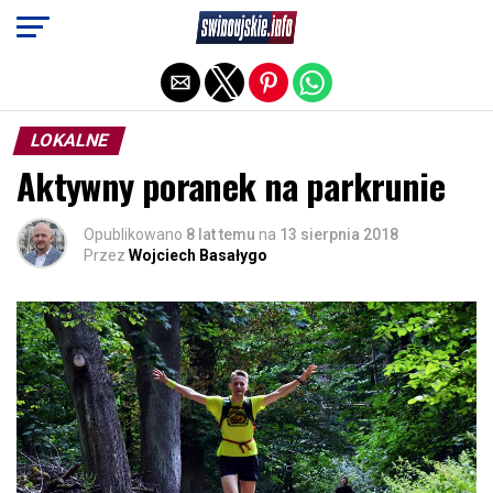
Exit mobile version
LOKALNE
Aktywny poranek na parkrunie
Opublikowano
8 lat temu
na
13 sierpnia 2018
Przez
Wojciech Basałygo