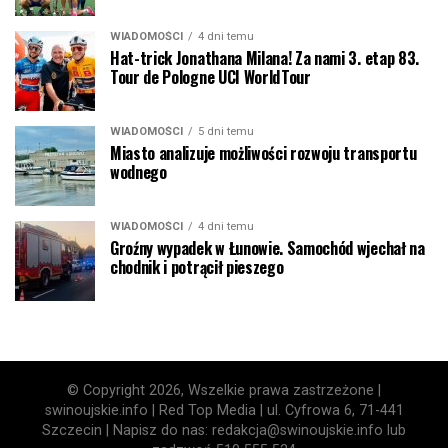
WIADOMOŚCI
4 dni temu
Hat-trick Jonathana Milana! Za nami 3. etap 83.
Tour de Pologne UCI WorldTour
WIADOMOŚCI
5 dni temu
Miasto analizuje możliwości rozwoju transportu
wodnego
WIADOMOŚCI
4 dni temu
Groźny wypadek w Łunowie. Samochód wjechał na
chodnik i potrącił pieszego
© Copyright 2026, Wszelkie prawa zastrzeżone |
swinoujskie.info | Red Top Media | ul. Cyfrowa 6, 71-441
Szczecin | Napisz do nas: redakcja@swinoujskie.info lub