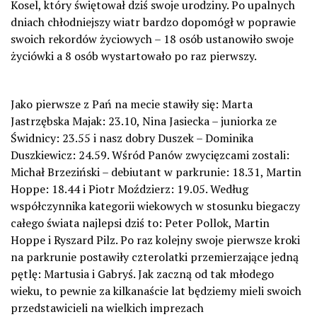
Kosel, który świętował dziś swoje urodziny. Po upalnych
dniach chłodniejszy wiatr bardzo dopomógł w poprawie
swoich rekordów życiowych – 18 osób ustanowiło swoje
życiówki a 8 osób wystartowało po raz pierwszy.
Jako pierwsze z Pań na mecie stawiły się: Marta
Jastrzębska Majak: 23.10, Nina Jasiecka – juniorka ze
Świdnicy: 23.55 i nasz dobry Duszek – Dominika
Duszkiewicz: 24.59. Wśród Panów zwycięzcami zostali:
Michał Brzeziński – debiutant w parkrunie: 18.31, Martin
Hoppe: 18.44 i Piotr Moździerz: 19.05. Według
współczynnika kategorii wiekowych w stosunku biegaczy
całego świata najlepsi dziś to: Peter Pollok, Martin
Hoppe i Ryszard Pilz. Po raz kolejny swoje pierwsze kroki
na parkrunie postawiły czterolatki przemierzające jedną
pętlę: Martusia i Gabryś. Jak zaczną od tak młodego
wieku, to pewnie za kilkanaście lat będziemy mieli swoich
przedstawicieli na wielkich imprezach