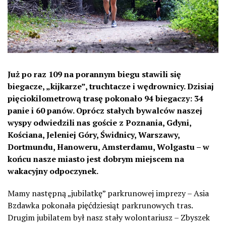
Już po raz 109 na porannym biegu stawili się
biegacze, „kijkarze”, truchtacze i wędrownicy. Dzisiaj
pięciokilometrową trasę pokonało 94 biegaczy: 34
panie i 60 panów. Oprócz stałych bywalców naszej
wyspy odwiedzili nas goście z Poznania, Gdyni,
Kościana, Jeleniej Góry, Świdnicy, Warszawy,
Dortmundu, Hanoweru, Amsterdamu, Wolgastu – w
końcu nasze miasto jest dobrym miejscem na
wakacyjny odpoczynek.
Mamy następną „jubilatkę” parkrunowe
j imprezy – Asia
Bzdawka pokonała pięćdziesiąt parkrunowych tras.
Drugim jubilatem był nasz stały wolontariusz – Zbyszek