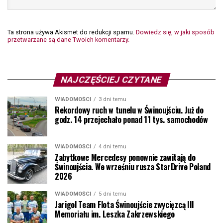
Ta strona używa Akismet do redukcji spamu.
Dowiedz się, w jaki sposób
przetwarzane są dane Twoich komentarzy.
NAJCZĘŚCIEJ CZYTANE
WIADOMOŚCI
3 dni temu
Rekordowy ruch w tunelu w Świnoujściu. Już do
godz. 14 przejechało ponad 11 tys. samochodów
WIADOMOŚCI
4 dni temu
Zabytkowe Mercedesy ponownie zawitają do
Świnoujścia. We wrześniu rusza StarDrive Poland
2026
WIADOMOŚCI
5 dni temu
Jarigol Team Flota Świnoujście zwycięzcą III
Memoriału im. Leszka Zakrzewskiego