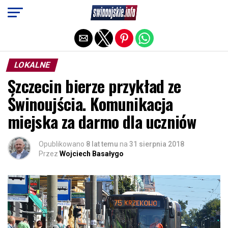
Exit mobile version
LOKALNE
Szczecin bierze przykład ze
Świnoujścia. Komunikacja
miejska za darmo dla uczniów
Opublikowano
8 lat temu
na
31 sierpnia 2018
Przez
Wojciech Basałygo