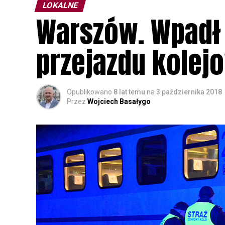
LOKALNE
Warszów. Wpadł 
przejazdu kolej
Opublikowano
8 lat temu
na
3 października 2018
Przez
Wojciech Basałygo