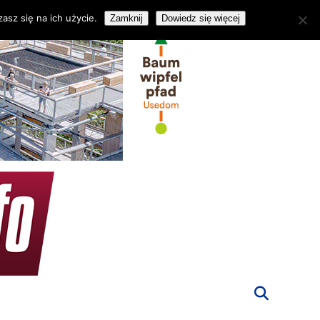
asz się na ich użycie.
Zamknij
Dowiedz się więcej