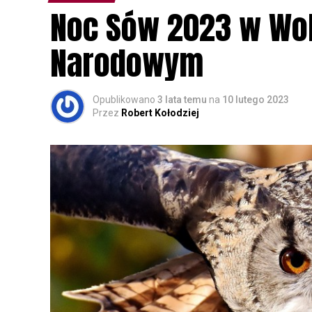
Noc Sów 2023 w Wo
Narodowym
Opublikowano
3 lata temu
na
10 lutego 2023
Przez
Robert Kołodziej