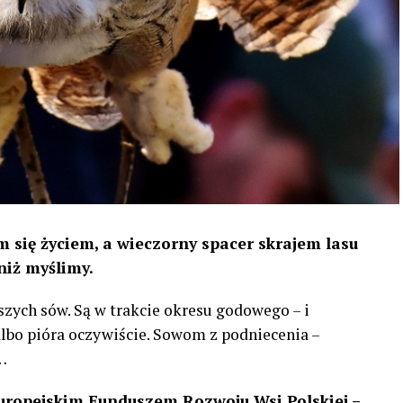
 się życiem, a wieczorny spacer skrajem lasu
niż myślimy.
szych sów. Są w trakcie okresu godowego – i
 albo pióra oczywiście. Sowom z podniecenia –
…
uropejskim Funduszem Rozwoju Wsi Polskiej –