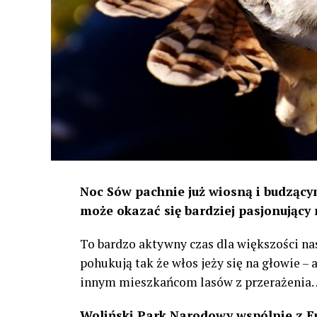
Noc Sów pachnie już wiosną i budzącym
może okazać się bardziej pasjonujący 
To bardzo aktywny czas dla większości na
pohukują tak że włos jeży się na głowie –
innym mieszkańcom lasów z przerażenia
Woliński Park Narodowy wspólnie z E