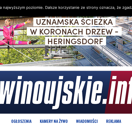
na najwyższym poziomie. Dalsze korzystanie ze strony oznacza, że zgadz
OGŁOSZENIA
KAMERY NA ŻYWO
WIADOMOŚCI
REKLAMA