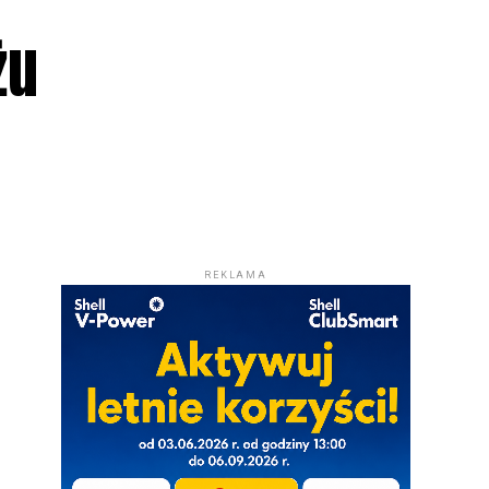
żu
REKLAMA