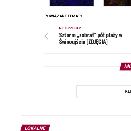
POWIĄZANE TEMATY:
NIE PRZEGAP
Sztorm „zabrał” pół plaży w
Świnoujściu [ZDJĘCIA]
MO
KL
LOKALNE