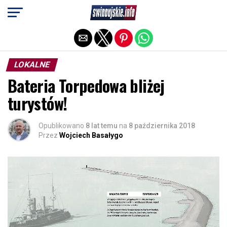
Exit mobile version
LOKALNE
Bateria Torpedowa bliżej
turystów!
Opublikowano
8 lat temu
na
8 października 2018
Przez
Wojciech Basałygo