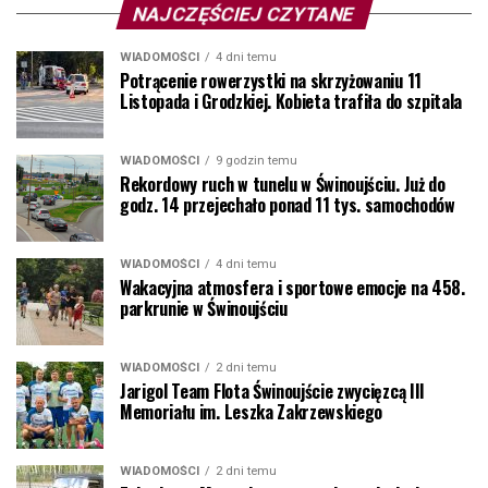
NAJCZĘŚCIEJ CZYTANE
WIADOMOŚCI
4 dni temu
Potrącenie rowerzystki na skrzyżowaniu 11
Listopada i Grodzkiej. Kobieta trafiła do szpitala
WIADOMOŚCI
9 godzin temu
Rekordowy ruch w tunelu w Świnoujściu. Już do
godz. 14 przejechało ponad 11 tys. samochodów
WIADOMOŚCI
4 dni temu
Wakacyjna atmosfera i sportowe emocje na 458.
parkrunie w Świnoujściu
WIADOMOŚCI
2 dni temu
Jarigol Team Flota Świnoujście zwycięzcą III
Memoriału im. Leszka Zakrzewskiego
WIADOMOŚCI
2 dni temu