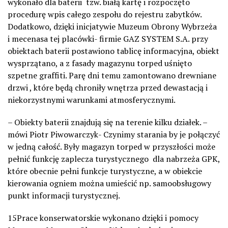
wykonało dla baterii tzw. białą kartę i rozpoczęto
procedurę wpis całego zespołu do rejestru zabytków.
Dodatkowo, dzięki inicjatywie Muzeum Obrony Wybrzeża
i mecenasa tej placówki- firmie GAZ SYSTEM S.A. przy
obiektach baterii postawiono tablicę informacyjna, obiekt
wysprzątano, a z fasady magazynu torped uśnięto
szpetne graffiti. Parę dni temu zamontowano drewniane
drzwi , które będą chroniły wnętrza przed dewastacją i
niekorzystnymi warunkami atmosferycznymi.
– Obiekty baterii znajdują się na terenie kilku działek. –
mówi Piotr Piwowarczyk- Czynimy starania by je połączyć
w jedną całość. Były magazyn torped w przyszłości może
pełnić funkcję zaplecza turystycznego dla nabrzeża GPK,
które obecnie pełni funkcje turystyczne, a w obiekcie
kierowania ogniem można umieścić np. samoobsługowy
punkt informacji turystycznej.
15Prace konserwatorskie wykonano dzięki i pomocy