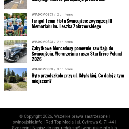
WIADOMOŚCI
2 dni temu
Jarigol Team Flota Świnoujście zwycięzcą III
Memoriału im. Leszka Zakrzewskiego
WIADOMOŚCI
2 dni temu
Zabytkowe Mercedesy ponownie zawitają do
Świnoujścia. We wrześniu rusza StarDrive Poland
2026
WIADOMOŚCI
3 dni temu
Byłe przedszkole przy ul. Gdyńskiej. Co dalej z tym
miejscem?
© Copyright 2026, Wszelkie prawa zastrzeżone |
swinoujskie.info | Red Top Media | ul. Cyfrowa 6, 71-441
Szczecin | Napisz do nas: redakcja@swinoujskie.info lub