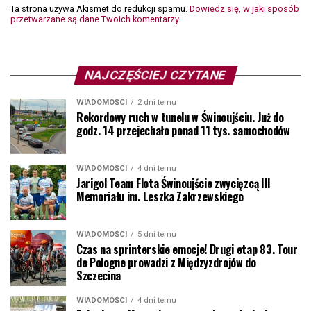
Ta strona używa Akismet do redukcji spamu.
Dowiedz się, w jaki sposób
przetwarzane są dane Twoich komentarzy.
NAJCZĘŚCIEJ CZYTANE
WIADOMOŚCI
2 dni temu
Rekordowy ruch w tunelu w Świnoujściu. Już do
godz. 14 przejechało ponad 11 tys. samochodów
WIADOMOŚCI
4 dni temu
Jarigol Team Flota Świnoujście zwycięzcą III
Memoriału im. Leszka Zakrzewskiego
WIADOMOŚCI
5 dni temu
Czas na sprinterskie emocje! Drugi etap 83. Tour
de Pologne prowadzi z Międzyzdrojów do
Szczecina
WIADOMOŚCI
4 dni temu