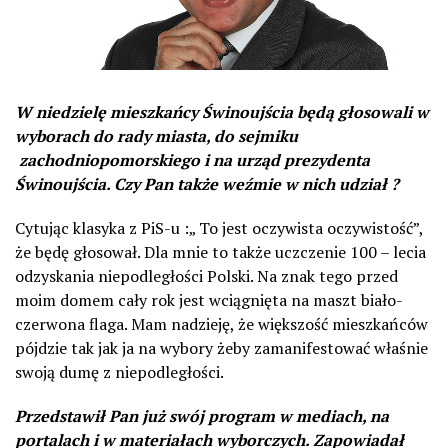
W niedzielę mieszkańcy Świnoujścia będą głosowali w
wyborach do rady miasta, do sejmiku
zachodniopomorskiego i na urząd prezydenta
Świnoujścia. Czy Pan także weźmie w nich udział ?
Cytując klasyka z PiS-u :„ To jest oczywista oczywistość”,
że będę głosował. Dla mnie to także uczczenie 100 – lecia
odzyskania niepodległości Polski. Na znak tego przed
moim domem cały rok jest wciągnięta na maszt biało-
czerwona flaga. Mam nadzieję, że większość mieszkańców
pójdzie tak jak ja na wybory żeby zamanifestować właśnie
swoją dumę z niepodległości.
Przedstawił Pan już swój program w mediach, na
portalach i w materiałach wyborczych. Zapowiadał