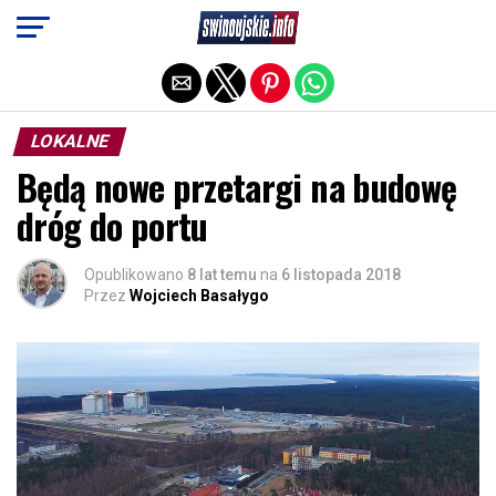
Exit mobile version
LOKALNE
Będą nowe przetargi na budowę
dróg do portu
Opublikowano
8 lat temu
na
6 listopada 2018
Przez
Wojciech Basałygo