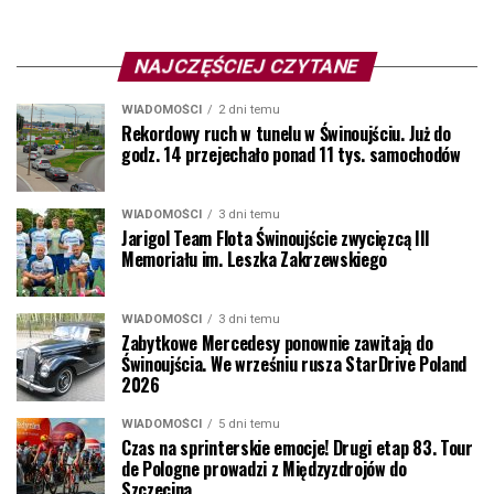
NAJCZĘŚCIEJ CZYTANE
WIADOMOŚCI
2 dni temu
Rekordowy ruch w tunelu w Świnoujściu. Już do
godz. 14 przejechało ponad 11 tys. samochodów
WIADOMOŚCI
3 dni temu
Jarigol Team Flota Świnoujście zwycięzcą III
Memoriału im. Leszka Zakrzewskiego
WIADOMOŚCI
3 dni temu
Zabytkowe Mercedesy ponownie zawitają do
Świnoujścia. We wrześniu rusza StarDrive Poland
2026
WIADOMOŚCI
5 dni temu
Czas na sprinterskie emocje! Drugi etap 83. Tour
de Pologne prowadzi z Międzyzdrojów do
Szczecina