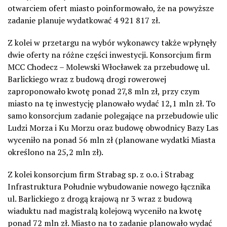
otwarciem ofert miasto poinformowało, że na powyższe
zadanie planuje wydatkować 4 921 817 zł.
Z kolei w przetargu na wybór wykonawcy także wpłynęły
dwie oferty na różne części inwestycji. Konsorcjum firm
MCC Chodecz – Molewski Włocławek za przebudowę ul.
Barlickiego wraz z budową drogi rowerowej
zaproponowało kwotę ponad 27,8 mln zł, przy czym
miasto na tę inwestycję planowało wydać 12,1 mln zł. To
samo konsorcjum zadanie polegające na przebudowie ulic
Ludzi Morza i Ku Morzu oraz budowę obwodnicy Bazy Las
wyceniło na ponad 56 mln zł (planowane wydatki Miasta
określono na 25,2 mln zł).
Z kolei konsorcjum firm Strabag sp. z o.o. i Strabag
Infrastruktura Południe wybudowanie nowego łącznika
ul. Barlickiego z drogą krajową nr 3 wraz z budową
wiaduktu nad magistralą kolejową wyceniło na kwotę
ponad 72 mln zł. Miasto na to zadanie planowało wydać