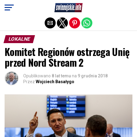
Exit mobile version
LOKALNE
Komitet Regionów ostrzega Unię
przed Nord Stream 2
Opublikowano
8 lat temu
na
9 grudnia 2018
Przez
Wojciech Basałygo