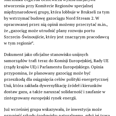
stworzenia przy Komitecie Regionów specjalnej
międzynarodowej grupy, która lobbuje w Brukseli za tym
by wstrzymać budowę gazociągu Nord Stream 2. W
opracowanej przez nią opinii możemy przeczytać m.in.,
że „gazociąg może utrudnić plany rozwoju portu
Szczecin-Świnoujście, który jest znaczącym pracodawcą
w tym regionie”.
Dokument jako oficjalne stanowisko unijnych
samorządów trafi teraz do Komisji Europejskiej, Rady UE
(rządy krajów UE) i Parlamentu Europejskiego. Opinia
przypomina, że planowany gazociąg może być
przeszkodą dla osiągnięcia celów polityki energetycznej
Unii, która zakłada dywersyfikację źródeł i kierunków
dostaw gazu, a także naruszać solidarność i zaufanie w
zintegrowany europejski rynek energii.
Już wcześniej grupa wskazywała, że inwestycja może
przynieść szkody środowisku naturalnemu, gdyż jej trasa