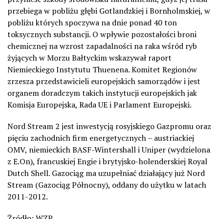
przebiega w pobliżu głębi Gotlandzkiej i Bornholmskiej, w
pobliżu których spoczywa na dnie ponad 40 ton
toksycznych substancji. O wpływie pozostałości broni
chemicznej na wzrost zapadalności na raka wśród ryb
żyjących w Morzu Bałtyckim wskazywał raport
Niemieckiego Instytutu Thuenena. Komitet Regionów
zrzesza przedstawicieli europejskich samorządów i jest
organem doradczym takich instytucji europejskich jak
Komisja Europejska, Rada UE i Parlament Europejski.
Nord Stream 2 jest inwestycją rosyjskiego Gazpromu oraz
pięciu zachodnich firm energetycznych – austriackiej
OMV, niemieckich BASF-Wintershall i Uniper (wydzielona
z E.On), francuskiej Engie i brytyjsko-holenderskiej Royal
Dutch Shell. Gazociąg ma uzupełniać działający już Nord
Stream (Gazociąg Północny), oddany do użytku w latach
2011-2012.
Żródło: WZP