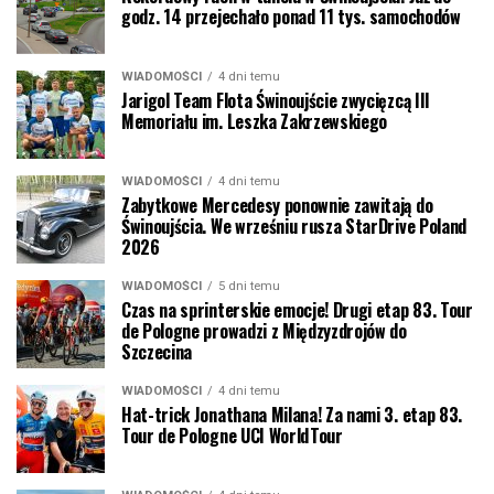
godz. 14 przejechało ponad 11 tys. samochodów
WIADOMOŚCI
4 dni temu
Jarigol Team Flota Świnoujście zwycięzcą III
Memoriału im. Leszka Zakrzewskiego
WIADOMOŚCI
4 dni temu
Zabytkowe Mercedesy ponownie zawitają do
Świnoujścia. We wrześniu rusza StarDrive Poland
2026
WIADOMOŚCI
5 dni temu
Czas na sprinterskie emocje! Drugi etap 83. Tour
de Pologne prowadzi z Międzyzdrojów do
Szczecina
WIADOMOŚCI
4 dni temu
Hat-trick Jonathana Milana! Za nami 3. etap 83.
Tour de Pologne UCI WorldTour