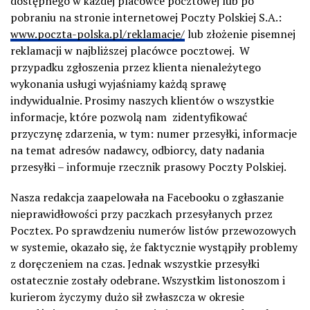
dostępnego w każdej placówce pocztowej lub po
pobraniu na stronie internetowej Poczty Polskiej S.A.:
www.poczta-polska.pl/reklamacje/
lub złożenie pisemnej
reklamacji w najbliższej placówce pocztowej. W
przypadku zgłoszenia przez klienta nienależytego
wykonania usługi wyjaśniamy każdą sprawę
indywidualnie. Prosimy naszych klientów o wszystkie
informacje, które pozwolą nam zidentyfikować
przyczynę zdarzenia, w tym: numer przesyłki, informacje
na temat adresów nadawcy, odbiorcy, daty nadania
przesyłki – informuje rzecznik prasowy Poczty Polskiej.
Nasza redakcja zaapelowała na Facebooku o zgłaszanie
nieprawidłowości przy paczkach przesyłanych przez
Pocztex. Po sprawdzeniu numerów listów przewozowych
w systemie, okazało się, że faktycznie wystąpiły problemy
z doręczeniem na czas. Jednak wszystkie przesyłki
ostatecznie zostały odebrane. Wszystkim listonoszom i
kurierom życzymy dużo sił zwłaszcza w okresie