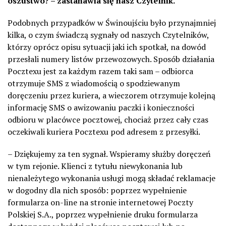
oszustwo? – zastanawia się nasz Czytelnik.
Podobnych przypadków w Świnoujściu było przynajmniej
kilka, o czym świadczą sygnały od naszych Czytelników,
którzy oprócz opisu sytuacji jaki ich spotkał, na dowód
przesłali numery listów przewozowych. Sposób działania
Pocztexu jest za każdym razem taki sam – odbiorca
otrzymuje SMS z wiadomością o spodziewanym
doręczeniu przez kuriera, a wieczorem otrzymuje kolejną
informację SMS o awizowaniu paczki i konieczności
odbioru w placówce pocztowej, chociaż przez cały czas
oczekiwali kuriera Pocztexu pod adresem z przesyłki.
– Dziękujemy za ten sygnał. Wspieramy służby doręczeń
w tym rejonie. Klienci z tytułu niewykonania lub
nienależytego wykonania usługi mogą składać reklamacje
w dogodny dla nich sposób: poprzez wypełnienie
formularza on-line na stronie internetowej Poczty
Polskiej S.A., poprzez wypełnienie druku formularza