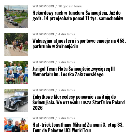
WIADOMOŚCI
10 godzin temu
Rekordowy ruch w tunelu w Świnoujściu. Już do
godz. 14 przejechało ponad 11 tys. samochodów
WIADOMOŚCI
4 dni temu
Wakacyjna atmosfera i sportowe emocje na 458.
parkrunie w Świnoujściu
WIADOMOŚCI
2 dni temu
Jarigol Team Flota Świnoujście zwycięzcą III
Memoriału im. Leszka Zakrzewskiego
WIADOMOŚCI
2 dni temu
Zabytkowe Mercedesy ponownie zawitają do
Świnoujścia. We wrześniu rusza StarDrive Poland
2026
WIADOMOŚCI
2 dni temu
Hat-trick Jonathana Milana! Za nami 3. etap 83.
Tour de Pologne UCI WorldTour