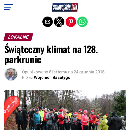
Exit mobile version
LOKALNE
Świąteczny klimat na 128.
parkrunie
Opublikowano
8 lat temu
na
24 grudnia 2018
Przez
Wojciech Basałygo