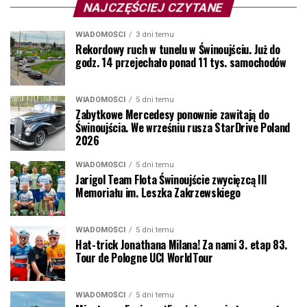
NAJCZĘŚCIEJ CZYTANE
WIADOMOŚCI
3 dni temu
Rekordowy ruch w tunelu w Świnoujściu. Już do
godz. 14 przejechało ponad 11 tys. samochodów
WIADOMOŚCI
5 dni temu
Zabytkowe Mercedesy ponownie zawitają do
Świnoujścia. We wrześniu rusza StarDrive Poland
2026
WIADOMOŚCI
5 dni temu
Jarigol Team Flota Świnoujście zwycięzcą III
Memoriału im. Leszka Zakrzewskiego
WIADOMOŚCI
5 dni temu
Hat-trick Jonathana Milana! Za nami 3. etap 83.
Tour de Pologne UCI WorldTour
WIADOMOŚCI
5 dni temu