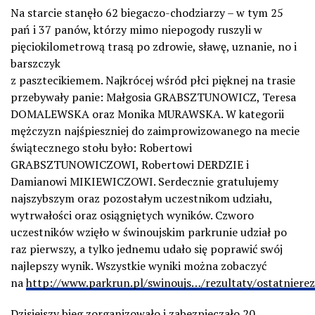
Na starcie stanęło 62 biegaczo-chodziarzy – w tym 25
pań i 37 panów, którzy mimo niepogody ruszyli w
pięciokilometrową trasą po zdrowie, sławę, uznanie, no i
barszczyk
z pasztecikiemem. Najkrócej wśród płci pięknej na trasie
przebywały panie: Małgosia GRABSZTUNOWICZ, Teresa
DOMALEWSKA oraz Monika MURAWSKA. W kategorii
mężczyzn najśpieszniej do zaimprowizowanego na mecie
świątecznego stołu było: Robertowi
GRABSZTUNOWICZOWI, Robertowi DERDZIE i
Damianowi MIKIEWICZOWI. Serdecznie gratulujemy
najszybszym oraz pozostałym uczestnikom udziału,
wytrwałości oraz osiągniętych wyników. Czworo
uczestników wzięło w świnoujskim parkrunie udział po
raz pierwszy, a tylko jednemu udało się poprawić swój
najlepszy wynik. Wszystkie wyniki można zobaczyć
na
http://www.parkrun.pl/swinoujs…/rezultaty/ostatnierez
Dzisiejszy bieg zorganizowało i zabezpieczało 20