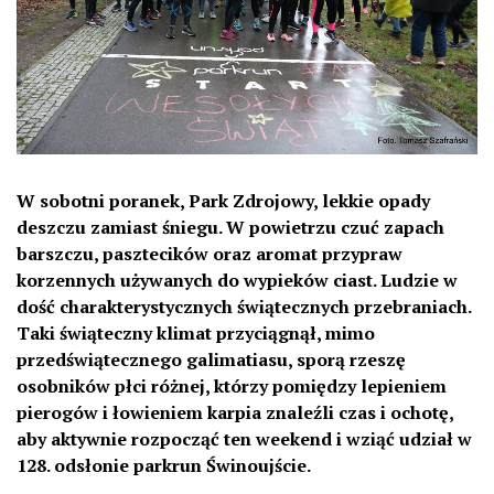
W sobotni poranek, Park Zdrojowy, lekkie opady
deszczu zamiast śniegu. W powietrzu czuć zapach
barszczu, pasztecików oraz aromat przypraw
korzennych używanych do wypieków ciast. Ludzie w
dość charakterystycznych świątecznych przebraniach.
Taki świąteczny klimat przyciągnął, mimo
przedświątecznego galimatiasu, sporą rzeszę
osobników płci różnej, którzy pomiędzy lepieniem
pierogów i łowieniem karpia znaleźli czas i ochotę,
aby aktywnie rozpocząć t
en weekend i wziąć udział w
128. odsłonie parkrun Świnoujście.