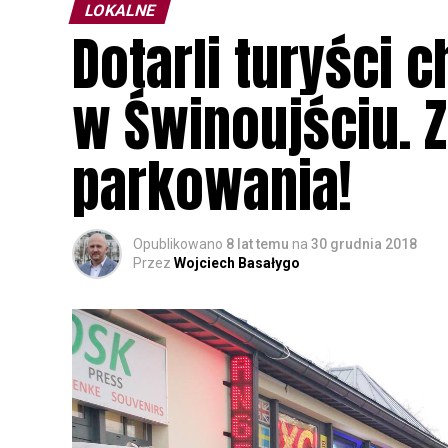
LOKALNE
Dotarli turyści
w Świnoujściu. 
parkowania!
Opublikowano
8 lat temu
na
30 grudnia 2018
Przez
Wojciech Basałygo