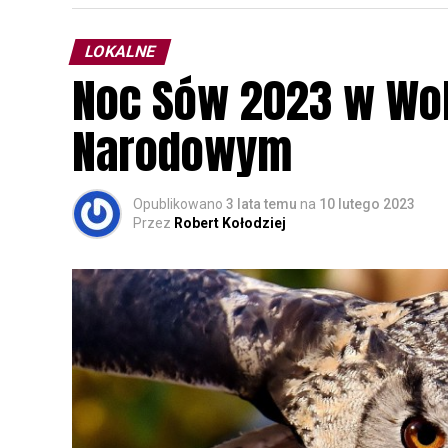
LOKALNE
Noc Sów 2023 w Wo
Narodowym
Opublikowano
3 lata temu
na
10 lutego 2023
Przez
Robert Kołodziej