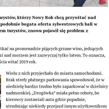
turystów, którzy Nowy Rok chcą przywitać nad
podobnie bogata oferta sylwestrowych bali w
em turystów, znowu pojawił się problem z
tkać na promenadzie pijących grzane wino, jedzących
dzi nad morzem jest zazwyczaj tylko latem. To oznacza,
cia witać 2019 rok.
Wielu z nich przyjechało do miasta samochodami.
Brak strefy płatnego parkowania spowodował, że w
niedzielę bardzo trudno było zaparkować w dzielnicy
nadmorskiej. „Drogówka” miała pełno roboty, bo
kierowcy zostawiali auta gdzie popadnie,
utrudniając niekiedy przejazd innym użytkownikom