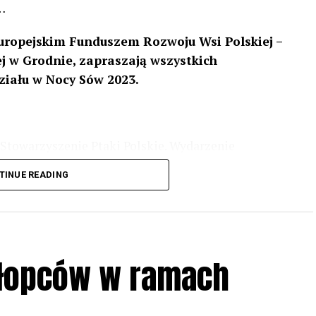
…
uropejskim Funduszem Rozwoju Wsi Polskiej –
 w Grodnie, zapraszają wszystkich
ziału w Nocy Sów 2023.
Stowarzyszenie Ptaki Polskie. Wydarzenie
3 r
. wg harmonogramu przedstawionego na
TINUE READING
iologii i zwyczajach sów, wystawy, quizy
w w terenie – w wybranych punktach terenowych
ziału w Akcji, włączenia się w aktywne
hłopców w ramach
iadczeń przy grillu.
Na wydarzenie obowiązują