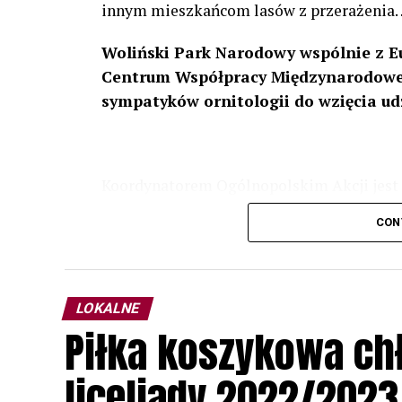
innym mieszkańcom lasów z przerażenia
Woliński Park Narodowy wspólnie z E
Centrum Współpracy Międzynarodowej
sympatyków ornitologii do wzięcia ud
Koordynatorem Ogólnopolskim Akcji jest 
odbędzie się w dniach
24 i 25 lutego 202
CON
plakacie. W programie m. in. prelekcja o b
przyrodnicze o sowach, nasłuchiwania só
parku.
LOKALNE
Wszystkich uczestników zapraszamy do ud
Piłka koszykowa c
rozpoznawanie głosów sów i wymianę dośw
zapisy.
liceliady 2022/2023