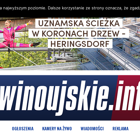
na najwyższym poziomie. Dalsze korzystanie ze strony oznacza, że zgadz
OGŁOSZENIA
KAMERY NA ŻYWO
WIADOMOŚCI
REKLAMA