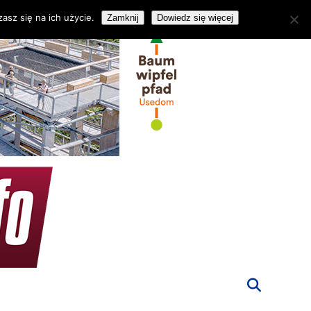
asz się na ich użycie.
Zamknij
Dowiedz się więcej