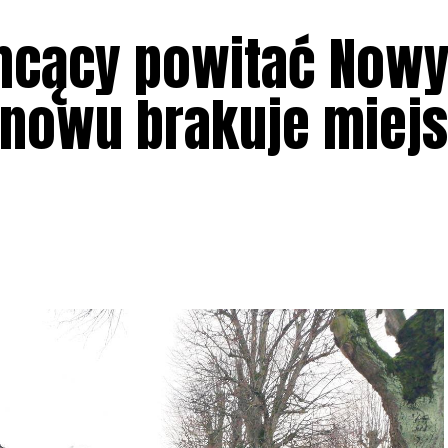
 chcący powitać Now
Znowu brakuje miej