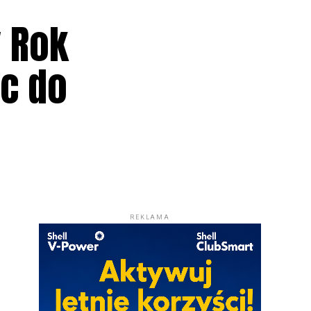
y Rok
sc do
REKLAMA