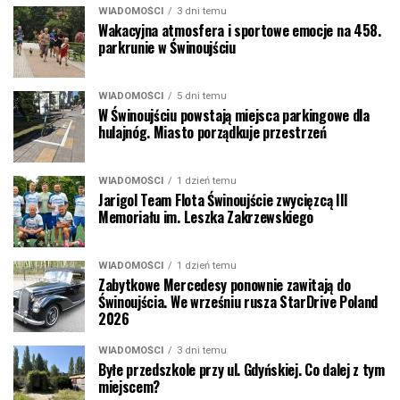
WIADOMOŚCI
3 dni temu
Wakacyjna atmosfera i sportowe emocje na 458.
parkrunie w Świnoujściu
WIADOMOŚCI
5 dni temu
W Świnoujściu powstają miejsca parkingowe dla
hulajnóg. Miasto porządkuje przestrzeń
WIADOMOŚCI
1 dzień temu
Jarigol Team Flota Świnoujście zwycięzcą III
Memoriału im. Leszka Zakrzewskiego
WIADOMOŚCI
1 dzień temu
Zabytkowe Mercedesy ponownie zawitają do
Świnoujścia. We wrześniu rusza StarDrive Poland
2026
WIADOMOŚCI
3 dni temu
Byłe przedszkole przy ul. Gdyńskiej. Co dalej z tym
miejscem?