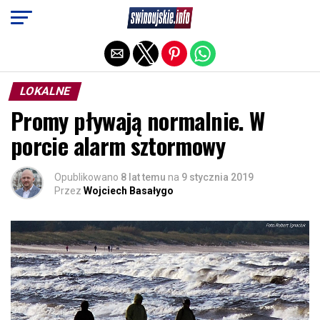
Exit mobile version
LOKALNE
Promy pływają normalnie. W
porcie alarm sztormowy
Opublikowano
8 lat temu
na
9 stycznia 2019
Przez
Wojciech Basałygo