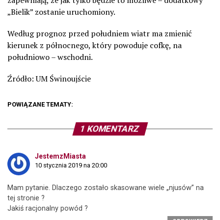
zapewniają, że jak tylko będzie to możliwe – dodatkowy
„Bielik” zostanie uruchomiony.
Według prognoz przed południem wiatr ma zmienić
kierunek z północnego, który powoduje cofkę, na
południowo – wschodni.
Źródło: UM Świnoujście
POWIĄZANE TEMATY:
1 KOMENTARZ
JestemzMiasta
10 stycznia 2019 na 20:00
Mam pytanie. Dlaczego zostało skasowane wiele „njusów” na
tej stronie ?
Jakiś racjonalny powód ?