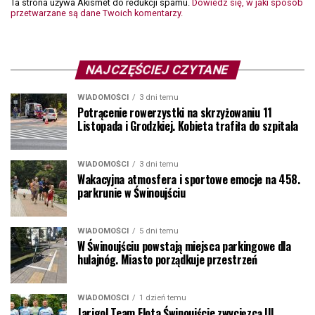
Ta strona używa Akismet do redukcji spamu.
Dowiedz się, w jaki sposób
przetwarzane są dane Twoich komentarzy.
NAJCZĘŚCIEJ CZYTANE
WIADOMOŚCI
3 dni temu
Potrącenie rowerzystki na skrzyżowaniu 11
Listopada i Grodzkiej. Kobieta trafiła do szpitala
WIADOMOŚCI
3 dni temu
Wakacyjna atmosfera i sportowe emocje na 458.
parkrunie w Świnoujściu
WIADOMOŚCI
5 dni temu
W Świnoujściu powstają miejsca parkingowe dla
hulajnóg. Miasto porządkuje przestrzeń
WIADOMOŚCI
1 dzień temu
Jarigol Team Flota Świnoujście zwycięzcą III