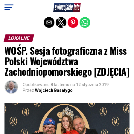
Exit mobile version
LOKALNE
WOŚP. Sesja fotograficzna z Miss
Polski Województwa
Zachodniopomorskiego [ZDJĘCIA]
Opublikowano
8 lat temu
na
12 stycznia 2019
Przez
Wojciech Basałygo