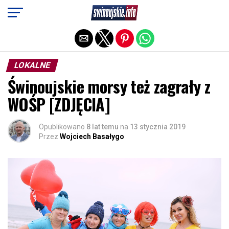
Exit mobile version
LOKALNE
Świnoujskie morsy też zagrały z
WOŚP [ZDJĘCIA]
Opublikowano
8 lat temu
na
13 stycznia 2019
Przez
Wojciech Basałygo