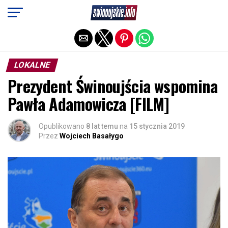
Exit mobile version
LOKALNE
Prezydent Świnoujścia wspomina
Pawła Adamowicza [FILM]
Opublikowano
8 lat temu
na
15 stycznia 2019
Przez
Wojciech Basałygo