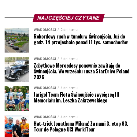
NAJCZĘŚCIEJ CZYTANE
WIADOMOŚCI
2 dni temu
Rekordowy ruch w tunelu w Świnoujściu. Już do
godz. 14 przejechało ponad 11 tys. samochodów
WIADOMOŚCI
4 dni temu
Zabytkowe Mercedesy ponownie zawitają do
Świnoujścia. We wrześniu rusza StarDrive Poland
2026
WIADOMOŚCI
4 dni temu
Jarigol Team Flota Świnoujście zwycięzcą III
Memoriału im. Leszka Zakrzewskiego
WIADOMOŚCI
4 dni temu
Hat-trick Jonathana Milana! Za nami 3. etap 83.
Tour de Pologne UCI WorldTour