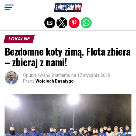
Exit mobile version
LOKALNE
Bezdomne koty zimą. Flota zbiera
– zbieraj z nami!
Opublikowano
8 lat temu
na
17 stycznia 2019
Przez
Wojciech Basałygo