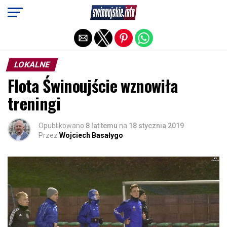
Exit mobile version
LOKALNE
Flota Świnoujście wznowiła
treningi
Opublikowano
8 lat temu
na
18 stycznia 2019
Przez
Wojciech Basałygo