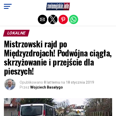
Exit mobile version
LOKALNE
Mistrzowski rajd po
Międzyzdrojach! Podwójna ciągła,
skrzyżowanie i przejście dla
pieszych!
Opublikowano
8 lat temu
na
18 stycznia 2019
Przez
Wojciech Basałygo