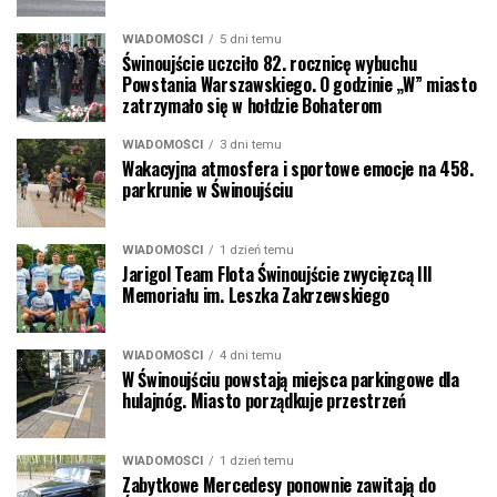
WIADOMOŚCI
5 dni temu
Świnoujście uczciło 82. rocznicę wybuchu
Powstania Warszawskiego. O godzinie „W” miasto
zatrzymało się w hołdzie Bohaterom
WIADOMOŚCI
3 dni temu
Wakacyjna atmosfera i sportowe emocje na 458.
parkrunie w Świnoujściu
WIADOMOŚCI
1 dzień temu
Jarigol Team Flota Świnoujście zwycięzcą III
Memoriału im. Leszka Zakrzewskiego
WIADOMOŚCI
4 dni temu
W Świnoujściu powstają miejsca parkingowe dla
hulajnóg. Miasto porządkuje przestrzeń
WIADOMOŚCI
1 dzień temu
Zabytkowe Mercedesy ponownie zawitają do