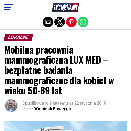
Exit mobile version
LOKALNE
Mobilna pracownia
mammograficzna LUX MED –
bezpłatne badania
mammograficzne dla kobiet w
wieku 50-69 lat
Opublikowano
8 lat temu
na
22 stycznia 2019
Przez
Wojciech Basałygo