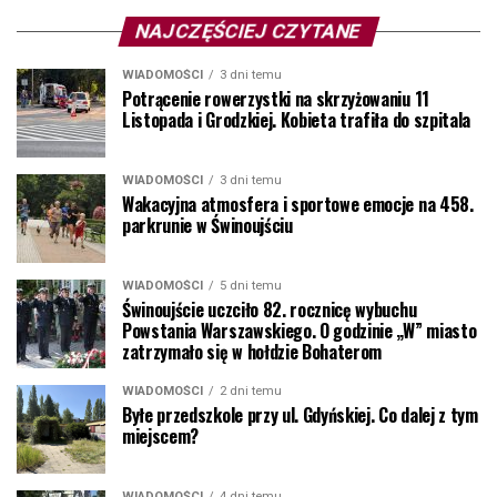
NAJCZĘŚCIEJ CZYTANE
WIADOMOŚCI
3 dni temu
Potrącenie rowerzystki na skrzyżowaniu 11
Listopada i Grodzkiej. Kobieta trafiła do szpitala
WIADOMOŚCI
3 dni temu
Wakacyjna atmosfera i sportowe emocje na 458.
parkrunie w Świnoujściu
WIADOMOŚCI
5 dni temu
Świnoujście uczciło 82. rocznicę wybuchu
Powstania Warszawskiego. O godzinie „W” miasto
zatrzymało się w hołdzie Bohaterom
WIADOMOŚCI
2 dni temu
Byłe przedszkole przy ul. Gdyńskiej. Co dalej z tym
miejscem?
WIADOMOŚCI
4 dni temu