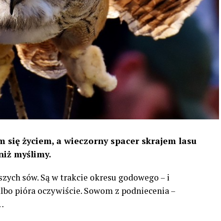
 się życiem, a wieczorny spacer skrajem lasu
niż myślimy.
szych sów. Są w trakcie okresu godowego – i
 albo pióra oczywiście. Sowom z podniecenia –
…