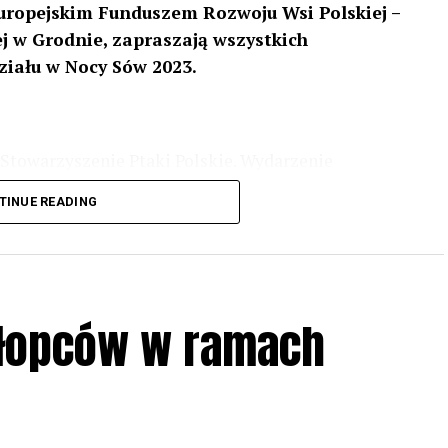
uropejskim Funduszem Rozwoju Wsi Polskiej –
 w Grodnie, zapraszają wszystkich
ziału w Nocy Sów 2023.
Stowarzyszenie Ptaki Polskie. Wydarzenie
3 r
. wg harmonogramu przedstawionego na
TINUE READING
iologii i zwyczajach sów, wystawy, quizy
w w terenie – w wybranych punktach terenowych
ziału w Akcji, włączenia się w aktywne
hłopców w ramach
iadczeń przy grillu.
Na wydarzenie obowiązują