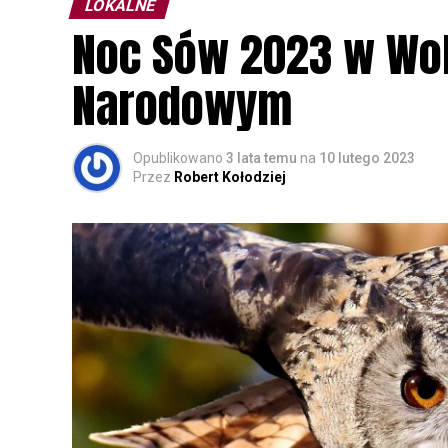
LOKALNE
Noc Sów 2023 w Wo
Narodowym
Opublikowano
3 lata temu
na
10 lutego 2023
Przez
Robert Kołodziej