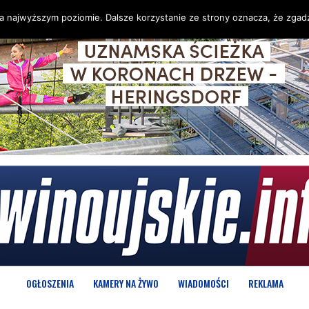
na najwyższym poziomie. Dalsze korzystanie ze strony oznacza, że zgadz
OGŁOSZENIA
KAMERY NA ŻYWO
WIADOMOŚCI
REKLAMA