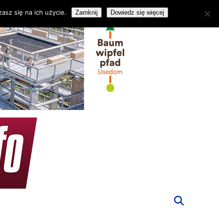
asz się na ich użycie.
Zamknij
Dowiedz się więcej