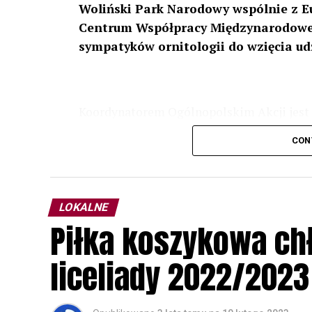
Woliński Park Narodowy wspólnie z E
Centrum Współpracy Międzynarodowej
sympatyków ornitologii do wzięcia ud
Koordynatorem Ogólnopolskim Akcji jest 
odbędzie się w dniach
24 i 25 lutego 202
CON
plakacie. W programie m. in. prelekcja o b
przyrodnicze o sowach, nasłuchiwania só
parku.
LOKALNE
Wszystkich uczestników zapraszamy do ud
Piłka koszykowa c
rozpoznawanie głosów sów i wymianę dośw
zapisy.
liceliady 2022/2023