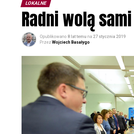
LOKALNE
Radni wolą sami
Opublikowano
8 lat temu
na
27 stycznia 2019
Przez
Wojciech Basałygo