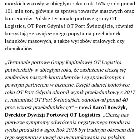
morskich wzrosły w ubiegłym roku o ok. 16% r/r do ponad
101 mln ton, głównie za sprawą towarów masowych oraz
kontenerów. Polskie terminale portowe grupy OT
Logistics, OT Port Gdynia i OT Port Świnoujście, również
korzystają ze zwiększonego popytu na przeładunek
ładunków masowych, a także wyrobów stalowych czy
chemikaliów.
„Terminale portowe Grupy Kapitałowej OT Logistics
potwierdziły w ubiegłym roku, że zasłużenie cieszą się
zaufaniem naszych kontrahentów i są sprawdzonym i
pewnym partnerem w biznesie. Dzięki udanej końcówce
roku OT Port Gdynia obronił wynik przeładunkowy z 2017
r., natomiast OT Port Świnoujście odnotował ponad 40
proc. wzrost przeładunków r/r”
– mówi
Karol Bowżyk,
Dyrektor Dywizji Portowej OT Logistics
.
„Cieszą nas
pierwsze symptomy odwrócenia negatywnego trendu na
rynku produktów agro. Rok 2018 był trudnym okresem dla
tego segmentu z uwagi na uwarunkowania na polskim