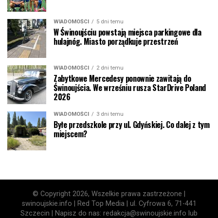
WIADOMOŚCI
5 dni temu
W Świnoujściu powstają miejsca parkingowe dla
hulajnóg. Miasto porządkuje przestrzeń
WIADOMOŚCI
2 dni temu
Zabytkowe Mercedesy ponownie zawitają do
Świnoujścia. We wrześniu rusza StarDrive Poland
2026
WIADOMOŚCI
3 dni temu
Byłe przedszkole przy ul. Gdyńskiej. Co dalej z tym
miejscem?
© Copyright 2026, Wszelkie prawa zastrzeżone |
swinoujskie.info | Red Top Media | ul. Cyfrowa 6, 71-441
Szczecin | Napisz do nas: redakcja@swinoujskie.info lub