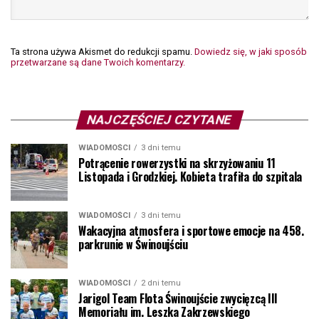
Ta strona używa Akismet do redukcji spamu.
Dowiedz się, w jaki sposób
przetwarzane są dane Twoich komentarzy.
NAJCZĘŚCIEJ CZYTANE
WIADOMOŚCI
3 dni temu
Potrącenie rowerzystki na skrzyżowaniu 11
Listopada i Grodzkiej. Kobieta trafiła do szpitala
WIADOMOŚCI
3 dni temu
Wakacyjna atmosfera i sportowe emocje na 458.
parkrunie w Świnoujściu
WIADOMOŚCI
2 dni temu
Jarigol Team Flota Świnoujście zwycięzcą III
Memoriału im. Leszka Zakrzewskiego