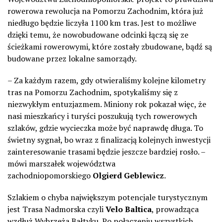
rowerowa rewolucja na Pomorzu Zachodnim, która już
niedługo będzie liczyła 1100 km tras. Jest to możliwe
dzięki temu, że nowobudowane odcinki łączą się ze
ścieżkami rowerowymi, które zostały zbudowane, bądź są
budowane przez lokalne samorządy.
– Za każdym razem, gdy otwieraliśmy kolejne kilometry
tras na Pomorzu Zachodnim, spotykaliśmy się z
niezwykłym entuzjazmem. Miniony rok pokazał więc, że
nasi mieszkańcy i turyści poszukują tych rowerowych
szlaków, gdzie wycieczka może być naprawdę długa. To
świetny sygnał, bo wraz z finalizacją kolejnych inwestycji
zainteresowanie trasami będzie jeszcze bardziej rosło. –
mówi marszałek województwa
zachodniopomorskiego
Olgierd Geblewicz
.
Szlakiem o chyba największym potencjale turystycznym
jest Trasa Nadmorska czyli
Velo Baltica
, prowadząca
wzdłuż Wybrzeża Bałtyku. Po połączeniu wszystkich