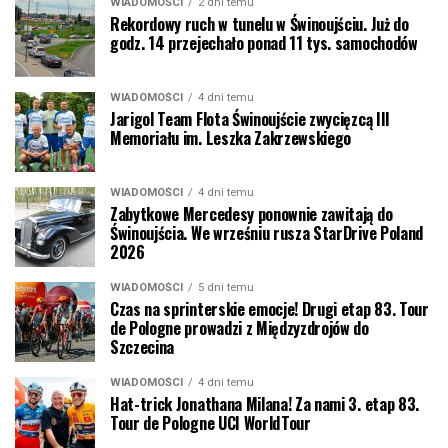
WIADOMOŚCI
2 dni temu
Rekordowy ruch w tunelu w Świnoujściu. Już do
godz. 14 przejechało ponad 11 tys. samochodów
WIADOMOŚCI
4 dni temu
Jarigol Team Flota Świnoujście zwycięzcą III
Memoriału im. Leszka Zakrzewskiego
WIADOMOŚCI
4 dni temu
Zabytkowe Mercedesy ponownie zawitają do
Świnoujścia. We wrześniu rusza StarDrive Poland
2026
WIADOMOŚCI
5 dni temu
Czas na sprinterskie emocje! Drugi etap 83. Tour
de Pologne prowadzi z Międzyzdrojów do
Szczecina
WIADOMOŚCI
4 dni temu
Hat-trick Jonathana Milana! Za nami 3. etap 83.
Tour de Pologne UCI WorldTour