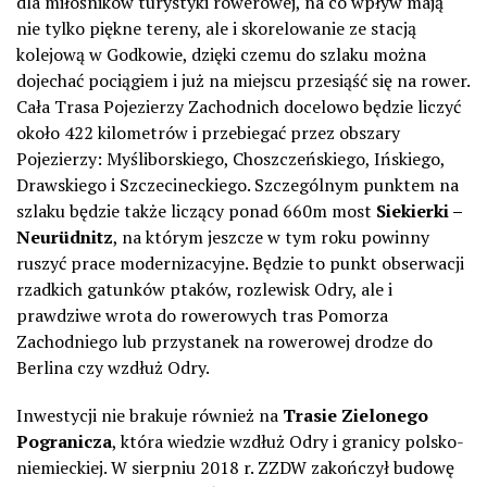
dla miłośników turystyki rowerowej, na co wpływ mają
nie tylko piękne tereny, ale i skorelowanie ze stacją
kolejową w Godkowie, dzięki czemu do szlaku można
dojechać pociągiem i już na miejscu przesiąść się na rower.
Cała Trasa Pojezierzy Zachodnich docelowo będzie liczyć
około 422 kilometrów i przebiegać przez obszary
Pojezierzy: Myśliborskiego, Choszczeńskiego, Ińskiego,
Drawskiego i Szczecineckiego. Szczególnym punktem na
szlaku będzie także liczący ponad 660m most
Siekierki –
Neurüdnitz
, na którym jeszcze w tym roku powinny
ruszyć prace modernizacyjne. Będzie to punkt obserwacji
rzadkich gatunków ptaków, rozlewisk Odry, ale i
prawdziwe wrota do rowerowych tras Pomorza
Zachodniego lub przystanek na rowerowej drodze do
Berlina czy wzdłuż Odry.
Inwestycji nie brakuje również na
Trasie Zielonego
Pogranicza
, która wiedzie wzdłuż Odry i granicy polsko-
niemieckiej. W sierpniu 2018 r. ZZDW zakończył budowę