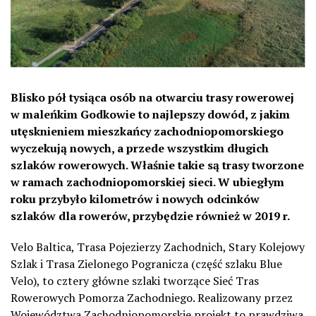
Blisko pół tysiąca osób na otwarciu trasy rowerowej
w maleńkim Godkowie to najlepszy dowód, z jakim
utęsknieniem mieszkańcy zachodniopomorskiego
wyczekują nowych, a przede wszystkim długich
szlaków rowerowych. Właśnie takie są trasy tworzone
w ramach zachodniopomorskiej sieci. W ubiegłym
roku przybyło kilometrów i nowych odcinków
szlaków dla rowerów, przybędzie również w 2019 r.
Velo Baltica, Trasa Pojezierzy Zachodnich, Stary Kolejowy
Szlak i Trasa Zielonego Pogranicza (część szlaku Blue
Velo), to cztery główne szlaki tworzące Sieć Tras
Rowerowych Pomorza Zachodniego. Realizowany przez
Województwa Zachodniopomorskie projekt to prawdziwa