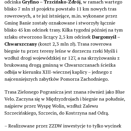
odcinka
Gryfino – Trzcińsko-Zdrój
, w ramach wartego
blisko 7 mln zł projektu powstało 11 km nowych tras
rowerowych, a te już istniejące, m.in. wykonane przez
Gminę Banie zostały oznakowane i stworzyły łącznie
blisko 45 km odcinek trasy. Kilka tygodni później na tym
szlaku otworzono liczący 2,5 km odcinek
Dargomyśl –
Chwarszczany
(koszt 2,3 mln zł). Trasa rowerowa
biegnie tu przez tereny leśne w dorzeczu rzeki Myśli i
wzdłuż drogi wojewódzkiej nr 127, a na skrzyżowaniu z
brukowaną drogą gminną w Chwarszczanach ścieżka
odbija w kierunku XIII-wiecznej kaplicy – jednego z
najcenniejszych zabytków Pomorza Zachodniego.
Trasa Zielonego Pogranicza jest znana również jako Blue
Velo. Zaczyna się w Międzyzdrojach i biegnie na południe,
najpierw przez Wyspę Wolin, wzdłuż Zalewu
Szczecińskiego, Szczecin, do Kostrzyna nad Odrą.
– Realizowane przez ZZDW inwestycje to tylko wycinek