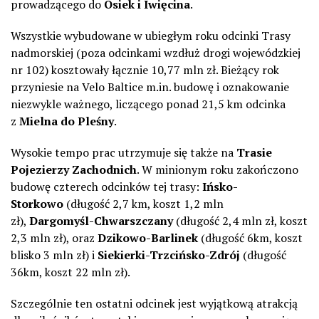
prowadzącego do
Osiek i Iwięcina
.
Wszystkie wybudowane w ubiegłym roku odcinki Trasy
nadmorskiej (poza odcinkami wzdłuż drogi wojewódzkiej
nr 102) kosztowały łącznie 10,77 mln zł. Bieżący rok
przyniesie na Velo Baltice m.in. budowę i oznakowanie
niezwykle ważnego, liczącego ponad 21,5 km odcinka
z
Mielna do Pleśny
.
Wysokie tempo prac utrzymuje się także na
Trasie
Pojezierzy Zachodnich
. W minionym roku zakończono
budowę czterech odcinków tej trasy:
Ińsko-
Storkowo
(długość 2,7 km, koszt 1,2 mln
zł),
Dargomyśl-Chwarszczany
(długość 2,4 mln zł, koszt
2,3 mln zł), oraz
Dzikowo-Barlinek
(długość 6km, koszt
blisko 3 mln zł) i
Siekierki-Trzcińsko-Zdrój
(długość
36km, koszt 22 mln zł).
Szczególnie ten ostatni odcinek jest wyjątkową atrakcją