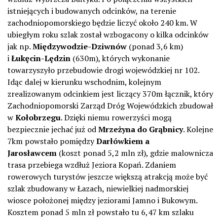
istniejących i budowanych odcinków, na terenie
zachodniopomorskiego będzie liczyć około 240 km. W
ubiegłym roku szlak został wzbogacony o kilka odcinków
jak np.
Międzywodzie-Dziwnów
(ponad 3,6 km)
i
Łukęcin-Lędzin
(630m), których wykonanie
towarzyszyło przebudowie drogi wojewódzkiej nr 102.
Idąc dalej w kierunku wschodnim, kolejnym
zrealizowanym odcinkiem jest liczący 370m łącznik, który
Zachodniopomorski Zarząd Dróg Wojewódzkich zbudował
w
Kołobrzegu
. Dzięki niemu rowerzyści mogą
bezpiecznie jechać już od
Mrzeżyna do Grąbnicy
. Kolejne
7km powstało pomiędzy
Darłówkiem a
Jarosławcem
(koszt ponad 5,2 mln zł), gdzie malownicza
trasa przebiega wzdłuż Jeziora Kopań. Zdaniem
rowerowych turystów jeszcze większą atrakcją może być
szlak zbudowany w Łazach, niewielkiej nadmorskiej
wiosce położonej między jeziorami Jamno i Bukowym.
Kosztem ponad 5 mln zł powstało tu 6,47 km szlaku