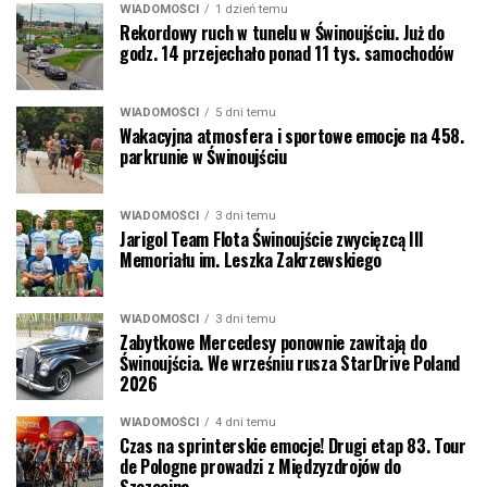
WIADOMOŚCI
1 dzień temu
Rekordowy ruch w tunelu w Świnoujściu. Już do
godz. 14 przejechało ponad 11 tys. samochodów
WIADOMOŚCI
5 dni temu
Wakacyjna atmosfera i sportowe emocje na 458.
parkrunie w Świnoujściu
WIADOMOŚCI
3 dni temu
Jarigol Team Flota Świnoujście zwycięzcą III
Memoriału im. Leszka Zakrzewskiego
WIADOMOŚCI
3 dni temu
Zabytkowe Mercedesy ponownie zawitają do
Świnoujścia. We wrześniu rusza StarDrive Poland
2026
WIADOMOŚCI
4 dni temu
Czas na sprinterskie emocje! Drugi etap 83. Tour
de Pologne prowadzi z Międzyzdrojów do