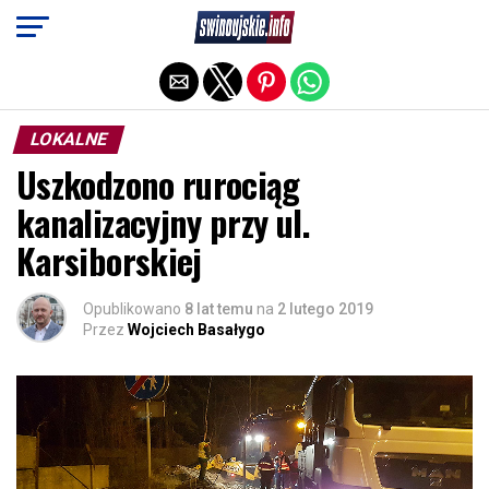
Exit mobile version
LOKALNE
Uszkodzono rurociąg
kanalizacyjny przy ul.
Karsiborskiej
Opublikowano
8 lat temu
na
2 lutego 2019
Przez
Wojciech Basałygo