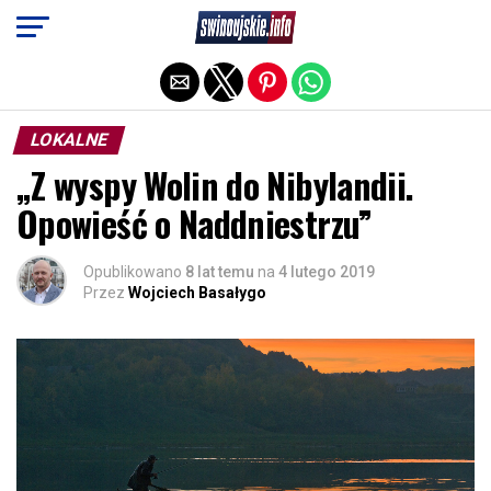
Exit mobile version
LOKALNE
„Z wyspy Wolin do Nibylandii.
Opowieść o Naddniestrzu”
Opublikowano
8 lat temu
na
4 lutego 2019
Przez
Wojciech Basałygo