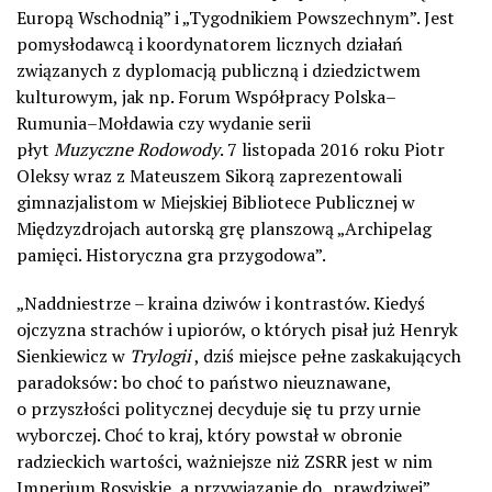
Europą Wschodnią” i „Tygodnikiem Powszechnym”. Jest
pomysłodawcą i koordynatorem licznych działań
związanych z dyplomacją publiczną i dziedzictwem
kulturowym, jak np. Forum Współpracy Polska–
Rumunia–Mołdawia czy wydanie serii
płyt
Muzyczne Rodowody
. 7 listopada 2016 roku Piotr
Oleksy wraz z Mateuszem Sikorą zaprezentowali
gimnazjalistom w Miejskiej Bibliotece Publicznej w
Międzyzdrojach autorską grę planszową „Archipelag
pamięci. Historyczna gra przygodowa”.
„Naddniestrze – kraina dziwów i kontrastów. Kiedyś
ojczyzna strachów i upiorów, o których pisał już Henryk
Sienkiewicz w
Trylogii
, dziś miejsce pełne zaskakujących
paradoksów: bo choć to państwo nieuznawane,
o przyszłości politycznej decyduje się tu przy urnie
wyborczej. Choć to kraj, który powstał w obronie
radzieckich wartości, ważniejsze niż ZSRR jest w nim
Imperium Rosyjskie, a przywiązanie do „prawdziwej”