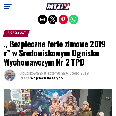
Exit mobile version
LOKALNE
„ Bezpieczne ferie zimowe 2019
r” w Środowiskowym Ognisku
Wychowawczym Nr 2 TPD
Opublikowano
8 lat temu
na
6 lutego 2019
Przez
Wojciech Basałygo