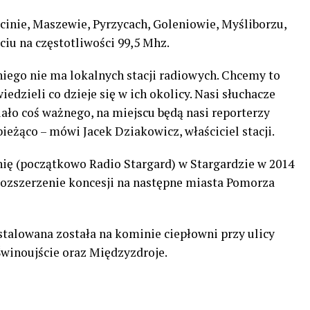
cinie, Maszewie, Pyrzycach, Goleniowie, Myśliborzu,
ciu na częstotliwości 99,5 Mhz.
ego nie ma lokalnych stacji radiowych. Chcemy to
edzieli co dzieje się w ich okolicy. Nasi słuchacze
iało coś ważnego, na miejscu będą nasi reporterzy
eżąco – mówi Jacek Dziakowicz, właściciel stacji.
ię (początkowo Radio Stargard) w Stargardzie w 2014
o rozszerzenie koncesji na następne miasta Pomorza
talowana została na kominie ciepłowni przy ulicy
winoujście oraz Międzyzdroje.