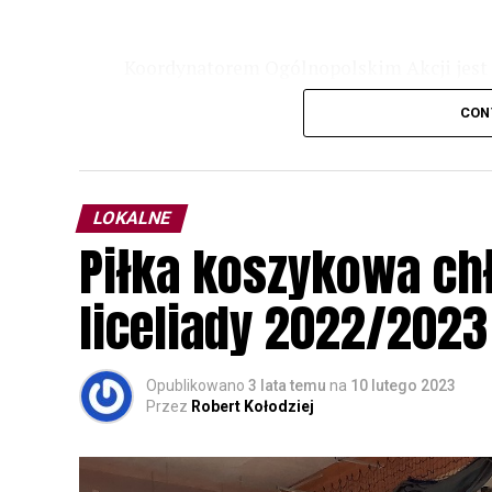
Koordynatorem Ogólnopolskim Akcji jest 
odbędzie się w dniach
24 i 25 lutego 202
CON
plakacie. W programie m. in. prelekcja o b
przyrodnicze o sowach, nasłuchiwania só
parku.
LOKALNE
Wszystkich uczestników zapraszamy do ud
Piłka koszykowa c
rozpoznawanie głosów sów i wymianę dośw
zapisy.
liceliady 2022/2023
Opublikowano
3 lata temu
na
10 lutego 2023
Przez
Robert Kołodziej