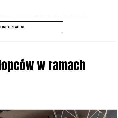
Stowarzyszenie Ptaki Polskie. Wydarzenie
3 r
. wg harmonogramu przedstawionego na
TINUE READING
iologii i zwyczajach sów, wystawy, quizy
w w terenie – w wybranych punktach terenowych
ziału w Akcji, włączenia się w aktywne
hłopców w ramach
iadczeń przy grillu.
Na wydarzenie obowiązują