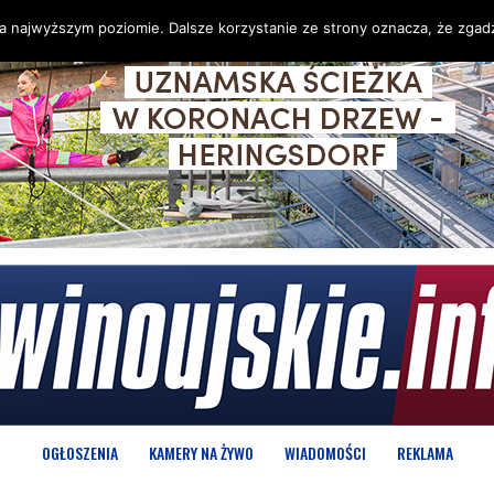
na najwyższym poziomie. Dalsze korzystanie ze strony oznacza, że zgadz
OGŁOSZENIA
KAMERY NA ŻYWO
WIADOMOŚCI
REKLAMA