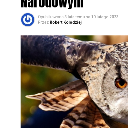
Narodowym
Opublikowano
3 lata temu
na
10 lutego 2023
Przez
Robert Kołodziej