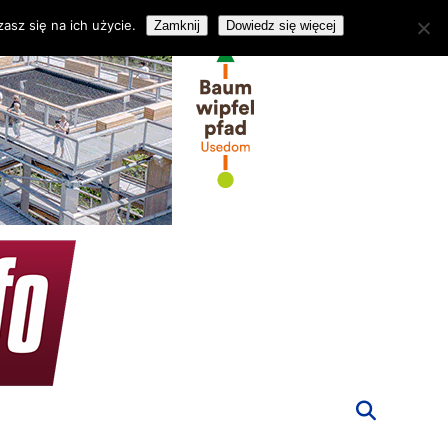
asz się na ich użycie.
Zamknij
Dowiedz się więcej