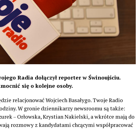
ojego Radia dołączył reporter w Świnoujściu.
ocnić się o kolejne osoby.
ędzie relacjonować Wojciech Basałygo. Twoje Radio
godziny. W gronie dziennikarzy newsroomu są także:
urek – Orłowska, Krystian Nakielski, a wkrótce mają do
trwają rozmowy z kandydatami chcącymi współpracować