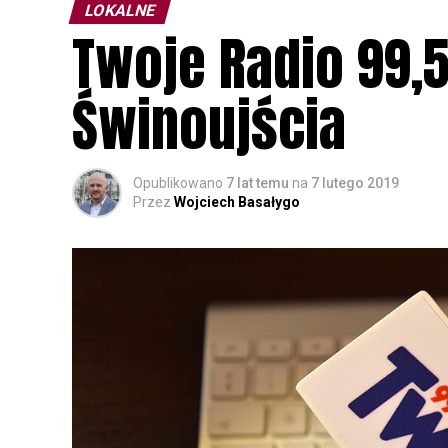
LOKALNE
Twoje Radio 99,5
Świnoujścia
Opublikowano
7 lat temu
na
7 lutego 2019
Przez
Wojciech Basałygo