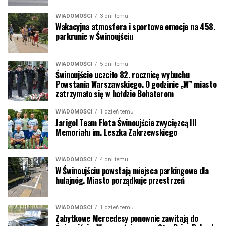
WIADOMOŚCI
3 dni temu
Wakacyjna atmosfera i sportowe emocje na 458.
parkrunie w Świnoujściu
WIADOMOŚCI
5 dni temu
Świnoujście uczciło 82. rocznicę wybuchu
Powstania Warszawskiego. O godzinie „W” miasto
zatrzymało się w hołdzie Bohaterom
WIADOMOŚCI
1 dzień temu
Jarigol Team Flota Świnoujście zwycięzcą III
Memoriału im. Leszka Zakrzewskiego
WIADOMOŚCI
4 dni temu
W Świnoujściu powstają miejsca parkingowe dla
hulajnóg. Miasto porządkuje przestrzeń
WIADOMOŚCI
1 dzień temu
Zabytkowe Mercedesy ponownie zawitają do