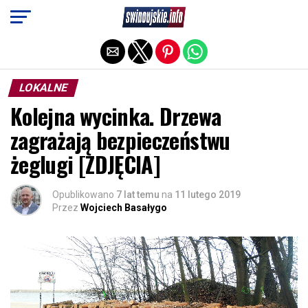
Exit mobile version
LOKALNE
Kolejna wycinka. Drzewa
zagrażają bezpieczeństwu
żeglugi [ZDJĘCIA]
Opublikowano
7 lat temu
na
11 lutego 2019
Przez
Wojciech Basałygo