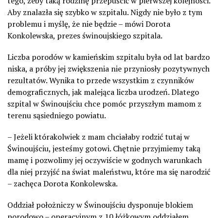
tego, żeby taką rodzinę przepuścić w pierwszej kolejności.
Aby znalazła się szybko w szpitalu. Nigdy nie było z tym
problemu i myślę, że nie będzie – mówi Dorota
Konkolewska, prezes świnoujskiego szpitala.
Liczba porodów w kamieńskim szpitalu była od lat bardzo
niska, a próby jej zwiększenia nie przyniosły pozytywnych
rezultatów. Wynika to przede wszystkim z czynników
demograficznych, jak malejąca liczba urodzeń. Dlatego
szpital w Świnoujściu chce pomóc przyszłym mamom z
terenu sąsiedniego powiatu.
– Jeżeli którakolwiek z mam chciałaby rodzić tutaj w
Świnoujściu, jesteśmy gotowi. Chętnie przyjmiemy taką
mamę i pozwolimy jej oczywiście w godnych warunkach
dla niej przyjść na świat maleństwu, które ma się narodzić
– zachęca Dorota Konkolewska.
Oddział położniczy w Świnoujściu dysponuje blokiem
porodowo – operacyjnym z 10 łóżkowym oddziałem