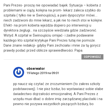
Pani Prezes- proszę nie opowiadać bajek. Sytuacja – kobieta z
problemami w ciąży, kolejna na prom- lekarz zaleca szybko do
szpitala ( tylko nie w Świnoujściu), a pani dyspozytor mówi….
niech zadzwoni do mnie lekarz, a jak nie to niech stoi w kolejne.
Efekt- na prom kobieta wjeżdża dopiero po interwencji u
dyrektora żeglugi… na szczęście wiedziała gdzie zadzwonić.
Wstyd. A szpital w Świnoujściu omijać- i żadne podawanie
każdego kto szpital krytykuje Pani Prezes tutaj nie pomoże.
Dane znane redakcji- gdyby Pani zechciała i mnie za tą gorycz
prawdy podać przed oblicze sprawiedliwości. Papa.
ODPOWIEDZ
obserwator
19 lutego 2019 na 09:01
pp naucz się czytać ze zrozumieniem (to zakres szkoły
podstawowej). I nie pisz bzdur, bo wystawiasz sobie słabe
świadectwo dojrzałości emocjonalnej. A Pani Prezes z
urzędu musi dbać o dobre imię zarządzanej placówki i na
pewno nie pozywa wszystkich piszących bzdury, bo