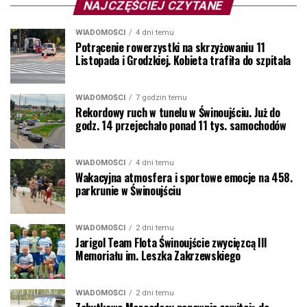
NAJCZĘŚCIEJ CZYTANE
WIADOMOŚCI
4 dni temu
Potrącenie rowerzystki na skrzyżowaniu 11
Listopada i Grodzkiej. Kobieta trafiła do szpitala
WIADOMOŚCI
7 godzin temu
Rekordowy ruch w tunelu w Świnoujściu. Już do
godz. 14 przejechało ponad 11 tys. samochodów
WIADOMOŚCI
4 dni temu
Wakacyjna atmosfera i sportowe emocje na 458.
parkrunie w Świnoujściu
WIADOMOŚCI
2 dni temu
Jarigol Team Flota Świnoujście zwycięzcą III
Memoriału im. Leszka Zakrzewskiego
WIADOMOŚCI
2 dni temu