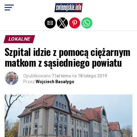
Exit mobile version
LOKALNE
Szpital idzie z pomocą ciężarnym
matkom z sąsiedniego powiatu
Opublikowano
7 lat temu
na
18 lutego 2019
Przez
Wojciech Basałygo