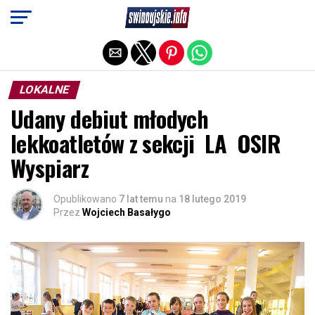
Exit mobile version
LOKALNE
Udany debiut młodych
lekkoatletów z sekcji LA OSIR
Wyspiarz
Opublikowano
7 lat temu
na
18 lutego 2019
Przez
Wojciech Basałygo