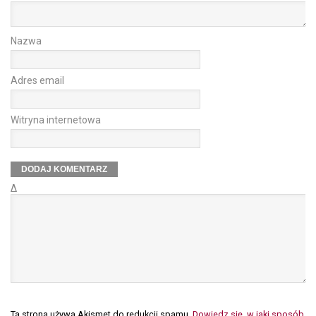
Nazwa
Adres email
Witryna internetowa
Δ
Ta strona używa Akismet do redukcji spamu.
Dowiedz się, w jaki sposób