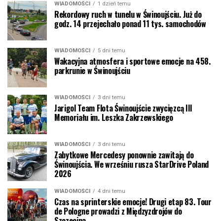
WIADOMOŚCI
1 dzień temu
Rekordowy ruch w tunelu w Świnoujściu. Już do
godz. 14 przejechało ponad 11 tys. samochodów
WIADOMOŚCI
5 dni temu
Wakacyjna atmosfera i sportowe emocje na 458.
parkrunie w Świnoujściu
WIADOMOŚCI
3 dni temu
Jarigol Team Flota Świnoujście zwycięzcą III
Memoriału im. Leszka Zakrzewskiego
WIADOMOŚCI
3 dni temu
Zabytkowe Mercedesy ponownie zawitają do
Świnoujścia. We wrześniu rusza StarDrive Poland
2026
WIADOMOŚCI
4 dni temu
Czas na sprinterskie emocje! Drugi etap 83. Tour
de Pologne prowadzi z Międzyzdrojów do
Szczecina