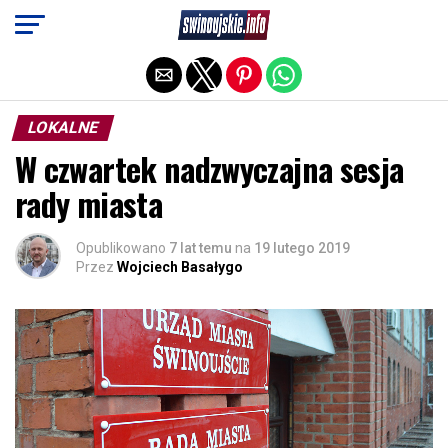
Exit mobile version
LOKALNE
W czwartek nadzwyczajna sesja
rady miasta
Opublikowano
7 lat temu
na
19 lutego 2019
Przez
Wojciech Basałygo