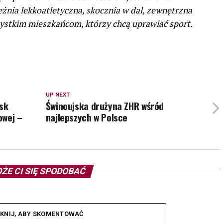
eżnia lekkoatletyczna, skocznia w dal, zewnętrzna
szystkim mieszkańcom, którzy chcą uprawiać sport.
UP NEXT
ysk
Świnoujska drużyna ZHR wśród
owej –
najlepszych w Polsce
ŻE CI SIĘ SPODOBAĆ
IKNIJ, ABY SKOMENTOWAĆ