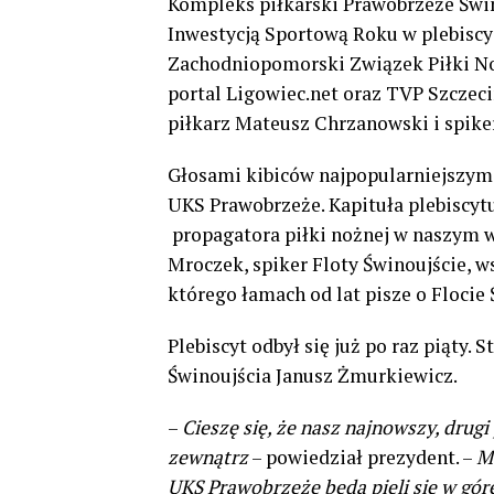
Kompleks piłkarski Prawobrzeże Świno
Inwestycją Sportową Roku w plebiscy
Zachodniopomorski Związek Piłki Nożn
portal Ligowiec.net oraz TVP Szczeci
piłkarz Mateusz Chrzanowski i spik
Głosami kibiców najpopularniejszym
UKS Prawobrzeże. Kapituła plebiscyt
propagatora piłki nożnej w naszym 
Mroczek, spiker Floty Świnoujście, 
którego łamach od lat pisze o Flocie 
Plebiscyt odbył się już po raz piąty.
Świnoujścia Janusz Żmurkiewicz.
–
Cieszę się, że nasz najnowszy, drugi
zewnątrz
– powiedział prezydent. –
Ma
UKS Prawobrzeże będą pięli się w górę