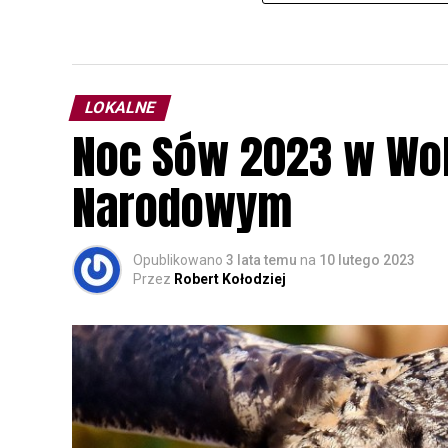
LOKALNE
Noc Sów 2023 w Wo
Narodowym
Opublikowano
3 lata temu
na
10 lutego 2023
Przez
Robert Kołodziej