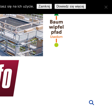
asz się na ich użycie.
Zamknij
Dowiedz się więcej