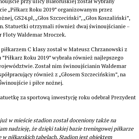
ujście przy ulicy Białoruskiej został wybrany
cie „Piłkarz Roku 2019” organizowanym przez
ej, GS24.pl, „Głos Szczeciński”, „Głos Koszaliński”,
n. Statuetki otrzymali również dwaj świnoujścianie –
er Floty Waldemar Mroczek.
 piłkarzem C klasy został w Mateusz Chrzanowski z
u ”Piłkarz Roku 2019” wybrała również najlepszego
województwie. Został nim świnoujścianin Waldemar
współpracujący również z „Głosem Szczecińskim”, na
Świnoujście i piłce nożnej.
 Statuetkę za sportową inwestycję roku odebrał Prezydent
 już w mieście stadion został doceniony także na
m nadzieję, że dzięki takiej bazie treningowej piłkarze
 w piłkarskich tabelach. Stadion jest obiektem