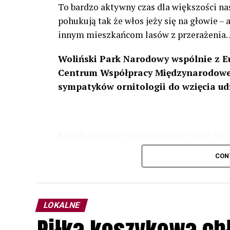
To bardzo aktywny czas dla większości na
pohukują tak że włos jeży się na głowie –
innym mieszkańcom lasów z przerażenia
Woliński Park Narodowy wspólnie z E
Centrum Współpracy Międzynarodowej
sympatyków ornitologii do wzięcia ud
Koordynatorem Ogólnopolskim Akcji jest 
odbędzie się w dniach
24 i 25 lutego 202
CON
plakacie. W programie m. in. prelekcja o b
przyrodnicze o sowach, nasłuchiwania só
parku.
LOKALNE
Wszystkich uczestników zapraszamy do ud
Piłka koszykowa c
rozpoznawanie głosów sów i wymianę dośw