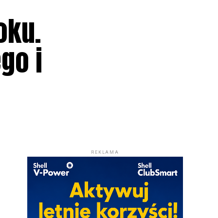
oku.
go i
REKLAMA