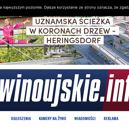
na najwyższym poziomie. Dalsze korzystanie ze strony oznacza, że zgadz
OGŁOSZENIA
KAMERY NA ŻYWO
WIADOMOŚCI
REKLAMA