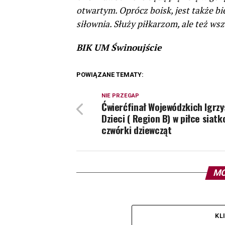
otwartym. Oprócz boisk, jest także bi
siłownia. Służy piłkarzom, ale też w
BIK UM Świnoujście
POWIĄZANE TEMATY:
NIE PRZEGAP
Ćwierćfinał Wojewódzkich Igrz
Dzieci ( Region B) w piłce siatk
czwórki dziewcząt
MO
KL