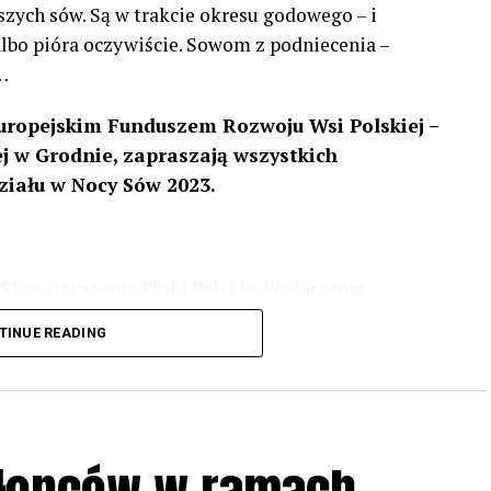
szych sów. Są w trakcie okresu godowego – i
 albo pióra oczywiście. Sowom z podniecenia –
…
uropejskim Funduszem Rozwoju Wsi Polskiej –
 w Grodnie, zapraszają wszystkich
ziału w Nocy Sów 2023.
Stowarzyszenie Ptaki Polskie. Wydarzenie
3 r
. wg harmonogramu przedstawionego na
TINUE READING
iologii i zwyczajach sów, wystawy, quizy
w w terenie – w wybranych punktach terenowych
ziału w Akcji, włączenia się w aktywne
hłopców w ramach
iadczeń przy grillu.
Na wydarzenie obowiązują