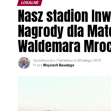
LOKALNE
Nasz stadion In
Nagrody dla Mat
Waldemara Mro
Opublikowano
7 lat temu
na
20 lutego 2019
Przez
Wojciech Basałygo