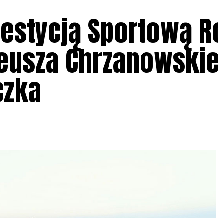
westycją Sportową R
eusza Chrzanowskie
czka