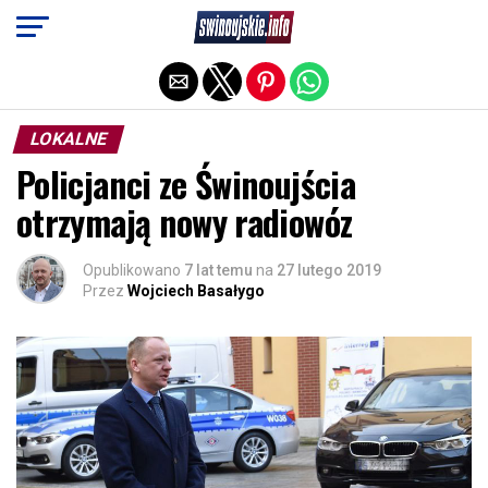
Exit mobile version
LOKALNE
Policjanci ze Świnoujścia
otrzymają nowy radiowóz
Opublikowano
7 lat temu
na
27 lutego 2019
Przez
Wojciech Basałygo