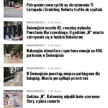
Potrącenie rowerzystki na skrzyżowaniu 11
Listopada i Grodzkiej. Kobieta trafiła do szpitala
WIADOMOŚCI
5 dni temu
Świnoujście uczciło 82. rocznicę wybuchu
Powstania Warszawskiego. O godzinie „W” miasto
zatrzymało się w hołdzie Bohaterom
WIADOMOŚCI
3 dni temu
Wakacyjna atmosfera i sportowe emocje na 458.
parkrunie w Świnoujściu
WIADOMOŚCI
4 dni temu
W Świnoujściu powstają miejsca parkingowe dla
hulajnóg. Miasto porządkuje przestrzeń
WIADOMOŚCI
5 dni temu
Godzina „W”. Ratownicy odpalili biało-czerwone
flary, a plaża zamarła