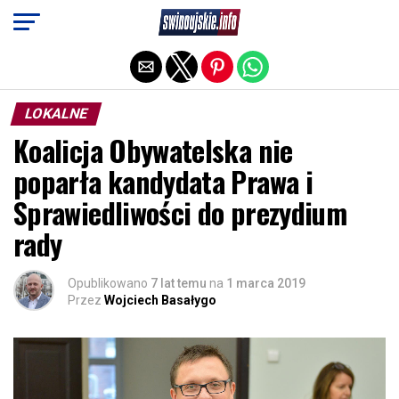
Exit mobile version
LOKALNE
Koalicja Obywatelska nie
poparła kandydata Prawa i
Sprawiedliwości do prezydium
rady
Opublikowano
7 lat temu
na
1 marca 2019
Przez
Wojciech Basałygo