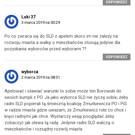
ODPOWIEDZ
Luki 37
3 marca 2019 na 00:29
Po co zwraca się do SLD z apelem skoro im nie zależy na
rozwoju miasta a walkę o mieszkańców stosują jedynie dla
pozyskania wyborców przed wyborami ??
ODPOWIEDZ
wyborca
2 marca 2019 na 08:31
Apelować i stawiać warunki to sobie może ten Borowski do
swoich kumpli z PO. Ja jako wyborca SLD nie życzę sobie, żeby
radni SLD popierali tą śmieszną koalicję Żmurkiewicza PO i PiS
w radzie miasta gdzie uważam, że Żmurkiewicz robi co chce i
kręci radnymi jak chce. Wystarczy sesję pooglądać żeby
zobaczyć jak olewa tą radę. Jedynie radni SLD walczą o
mieszkańców i rozsądny rozwój miasta.